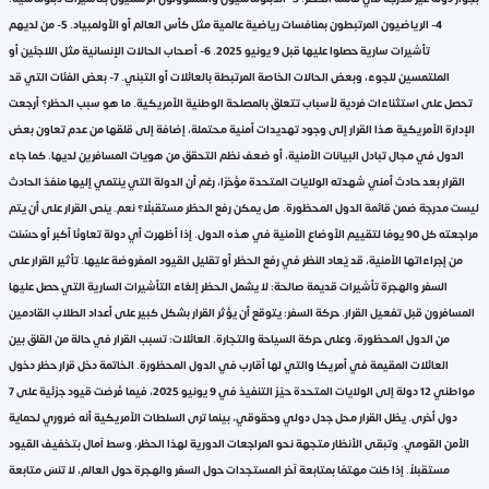
4- الرياضيون المرتبطون بمنافسات رياضية عالمية مثل كأس العالم أو الأولمبياد. 5- من لديهم
تأشيرات سارية حصلوا عليها قبل 9 يونيو 2025. 6- أصحاب الحالات الإنسانية مثل اللاجئين أو
الملتمسين للجوء، وبعض الحالات الخاصة المرتبطة بالعائلات أو التبني. 7- بعض الفئات التي قد
تحصل على استثناءات فردية لأسباب تتعلق بالمصلحة الوطنية الأمريكية. ما هو سبب الحظر؟ أرجعت
الإدارة الأمريكية هذا القرار إلى وجود تهديدات أمنية محتملة، إضافة إلى قلقها من عدم تعاون بعض
الدول في مجال تبادل البيانات الأمنية، أو ضعف نظم التحقق من هويات المسافرين لديها. كما جاء
القرار بعد حادث أمني شهدته الولايات المتحدة مؤخرًا، رغم أن الدولة التي ينتمي إليها منفذ الحادث
ليست مدرجة ضمن قائمة الدول المحظورة. هل يمكن رفع الحظر مستقبلًا؟ نعم. ينص القرار على أن يتم
مراجعته كل 90 يومًا لتقييم الأوضاع الأمنية في هذه الدول. إذا أظهرت أي دولة تعاونًا أكبر أو حسّنت
من إجراءاتها الأمنية، قد يُعاد النظر في رفع الحظر أو تقليل القيود المفروضة عليها. تأثير القرار على
السفر والهجرة تأشيرات قديمة صالحة: لا يشمل الحظر إلغاء التأشيرات السارية التي حصل عليها
المسافرون قبل تفعيل القرار. حركة السفر: يتوقع أن يؤثر القرار بشكل كبير على أعداد الطلاب القادمين
من الدول المحظورة، وعلى حركة السياحة والتجارة. العائلات: تسبب القرار في حالة من القلق بين
العائلات المقيمة في أمريكا والتي لها أقارب في الدول المحظورة. الخاتمة دخل قرار حظر دخول
مواطني 12 دولة إلى الولايات المتحدة حيّز التنفيذ في 9 يونيو 2025، فيما فُرضت قيود جزئية على 7
دول أخرى. يظل القرار محل جدل دولي وحقوقي، بينما ترى السلطات الأمريكية أنه ضروري لحماية
الأمن القومي. وتبقى الأنظار متجهة نحو المراجعات الدورية لهذا الحظر، وسط آمال بتخفيف القيود
مستقبلاً. إذا كنت مهتمًا بمتابعة آخر المستجدات حول السفر والهجرة حول العالم، لا تنسَ متابعة