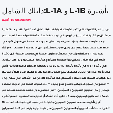
دليلك الشامل:L-1A و L-1B تأشيرة
mohamed hifny
/ By
أمريكا
تأشيرة L-1A و L-1B: دليلك شامل تُعد تأشيرة L-1 من بين أهم التأشيرات التي تتيح للشركات الدولية
فرصة نقل موظفيها المتميزين إلى فروعها في الولايات المتحدة. هذه التأشيرة مصممة خصيصًا لدعم
توسع الشركات العالمية، وتعزيز تبادل الخبرات، ونقل المهارات المتخصصة إلى السوق الأمريكي.
سواء كنت صاحب شركة تتطلع إلى إرسال مديريك التنفيذيين إلى أمريكا لإدارة العمليات، أو موظفًا
متخصصًا ترغب في استكشاف الفرص المهنية في الولايات المتحدة، فإن تأشيرة L-1 تُعتبر خيارًا
مثاليًا.في هذا المقال، سنلقي نظرة تفصيلية على أنواع التأشيرة، متطلباتها، وإجراءات التقديم،
بالإضافة إلى الفروق الجوهرية بين فئتي L-1A و L-1B. ؟ L-1ما هي تأشيرة تأشيرة L-1 هي تأشيرة
عمل مؤقتة صادرة عن الولايات المتحدة، تتيح للشركات الدولية نقل موظفيها إلى فروعها أو مكاتبها
داخل الولايات المتحدة لفترة محددة. تُستخدم هذه التأشيرة عادةً من قبل الشركات التي تسعى إلى:
– التوسع في السوق الأمريكي وافتتاح فروع جديدة. – إدارة عمليات الشركة في الولايات المتحدة
من خلال إرسال المديرين التنفيذيين والمسؤولين. – نقل موظفين ذوي معرفة متخصصة تساهم في
تطوير أداء الشركة أو تقديم خدمات متميزة. تنقسم تأشيرة L-1 إلى فئتين رئيسيتين، وهما L-1A و L-
1B، لكل منهما شروط ومتطلبات خاصة. L-1 أنواع تأشيرة : مخصصة للمديرين التنفيذيين وكبار
المسؤولين :L-1A تأشيرة إذا كنت أحد المديرين أو المسؤولين التنفيذيين في شركة دولية وترغب في