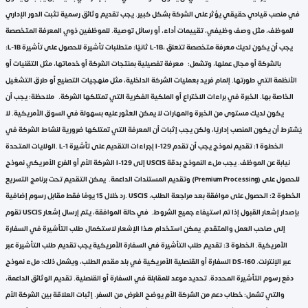
في منصب قيادي حقيقي يؤثر على الشركة بشكل كبير. يجب تقديم وثائق رسمية تثبت الدور الإداري
للموظف، مثل وصف وظيفي، تقييمات أداء، أو رسائل توصية. للموظفين ذوي المعرفة المتخصصة
:L-1B ثانيًا: متطلبات تأشيرة للحصول على تأشيرة L-1B، يجب أن يكون لديك معرفة متخصصة تتعلق
بالشركة أو مجال عملها، وتشمل: معرفة تفصيلية بمنتجات الشركة أو خدماتها، مثل التقنيات أو
الأنظمة التي طورتها. إلمام فريد بعمليات الشركة الداخلية، مثل منهجيات التصنيع أو طرق التشغيل
الخاصة بها. الخبرة في براءات الاختراع أو الملكية الفكرية التي تمتلكها الشركة. ملاحظة: يجب أن
يكون لديك مستوى من الخبرة والمهارات لا يمكن العثور عليه بسهولة في السوق الأمريكية. لا
يُشترط أن يكون المنصب إداريًا، ولكن يجب إثبات أن المعرفة التي تمتلكها ضرورية لنشاط الشركة في
الولايات المتحدة. L-1 إجراءات التقديم على تأشيرة I-129 الخطوة 1: تقديم نموذج يجب أن تقدم
الشركة الأم أو الفرع الأمريكي نموذج I-129 إلى USCIS نيابة عن الموظف. يجب ملء النموذج بدقة
وتقديم المستندات الداعمة. يمكن التقديم تحت برنامج التسريع (Premium Processing) للحصول على
رد خلال 15 يومًا فقط مقابل رسوم إضافية. USCIS الخطوة 2: الحصول على موافقة بعد مراجعة الطلب،
تقوم USCIS بإصدار إشعار القبول إذا تم استيفاء جميع الشروط. في حالة الموافقة، يتم إرسال إشعار
إلى صاحب العمل والمتقدم. يمكن استخدام هذا الإشعار لاستكمال طلب التأشيرة في السفارة
الأمريكية. الخطوة 3: تقديم طلب التأشيرة في السفارة الأمريكية يجب تقديم طلب التأشيرة عبر
السفارة أو القنصلية الأمريكية في بلد مقدم الطلب، ويشمل ذلك: ملء نموذج DS-160 عبر الإنترنت.
دفع رسوم التأشيرة المحددة. تحديد موعد للمقابلة في السفارة أو القنصلية. تقديم الوثائق الداعمة،
والتي تشمل: خطاب دعم من الشركة الأم يوضح الغرض من السفر. إثبات العلاقة بين الشركة الأم