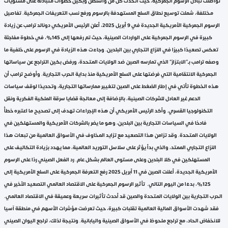
تواصلت تبادل الرسوم الجمركية، حيث اتخذت كل من واشنطن وبكين خطوات متبادلة على مستويات
مختلفة، شملت توسيع نطاق السلع المستهدفة بالرسوم ورفع نسب التعريفات الجمركية. تفاصيل
الرسوم الجمركية الأمريكية الجديدة في 9 أبريل 2025، أعلن الرئيس الأمريكي دونالد ترامب عن زيادة
كبيرة في الرسوم الجمركية على الواردات الصينية، حيث تم رفعها إلى 145%، في خطوة مفاجئة
تعكس تصعيدًا كبيرًا في النزاع التجاري بين البلدين. وجاءت هذه الزيادة في الرسوم على خلفية ما
وصفه ترامب بـ”الابتزاز” الذي تمارسه الصين ضد الولايات المتحدة، ورفض بكين التراجع عن سياساتها
الجمركية الانتقامية التي فرضتها على السلع الأمريكية منذ بداية الحرب التجارية. وأوضح ترامب أن
هذه الخطوة تأتي في إطار الضغط على الصين لتغيير ممارساتها التجارية، وتحديدًا لوقف سياسات
الدعم غير العادل للشركات الصينية، بالإضافة إلى معالجة قضايا سرقة الملكية الفكرية ونقل
التكنولوجيا القسري. وأكد الرئيس الأمريكي أن هذه الإجراءات تهدف إلى تصحيح ما اعتبره خطأً
فادحًا في السياسات التجارية بين البلدين، وهو ما يضر بالشركات الأمريكية والمستهلكين في
الولايات المتحدة. وقد تزامن هذا التصعيد مع تزايد المخاوف في الأسواق العالمية من تبعات هذا
النزاع التجاري الممتد، والذي بدأ يؤثر على سلاسل التوريد العالمية، مما يهدد بزيادة التكاليف على
المستهلكين في كلا البلدين وعلى مستوى العالم بشكل عام. رد الفعل الصيني ردًا على الرسوم
الأمريكية الجديدة، أعلنت الصين في 11 أبريل 2025 رفع التعرفة الجمركية على السلع الأمريكية إلى
125%، بدءًا من اليوم التالي. تأثير الرسوم الجمركية على الاقتصاد العالمي التصعيد الأخير في
الحرب التجارية بين الولايات المتحدة والصين قد أحدث تأثيرات سريعة وعميقة في الاقتصاد العالمي.
فقد شهدت الأسواق المالية العالمية تقلبات كبيرة، حيث تعرضت مؤشرات الأسهم في منطقة آسيا
للانخفاض الحاد، مع تراجع ملحوظ في الأسواق الصينية واليابانية. ونتيجة لذلك، تراجع اليوان الصيني