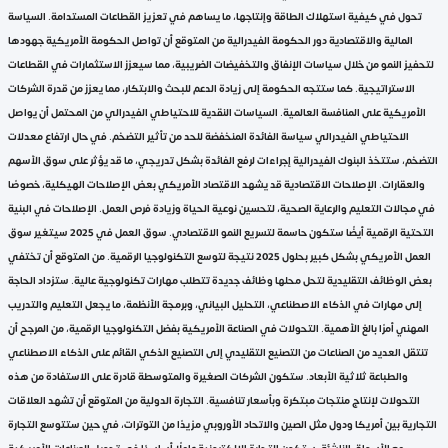
تحول في كيفية استهلاك الطاقة وإنتاجها، ما يساهم في تعزيز القطاعات المستدامة. السياسة
المالية والاقتصادية دور الحكومة الفيدرالية من المتوقع أن تواصل الحكومة الأمريكية جهودها
لتحفيز النمو من خلال سياسات الإنفاق والتخفيضات الضريبية، مما سيعزز الاستثمارات في القطاعات
الاستراتيجية. كما ستتجه الحكومة إلى زيادة الدعم للبحث والابتكار، مما يعزز من قدرة الشركات
الأمريكية على المنافسة العالمية. السياسات النقدية للاحتياطي الفيدرالي من المحتمل أن يواصل
الاحتياطي الفيدرالي سياسة الفائدة المنخفضة للحد من تأثير التضخم. في حال ارتفاع معدلات
التضخم، ستتخذ البنوك الفيدرالية إجراءات لرفع الفائدة بشكل تدريجي، ما قد يؤثر على سوق الأسهم
والعقارات. الإصلاحات الاقتصادية قد يشهد الاقتصاد الأمريكي بعض الإصلاحات الهيكلية، خصوصًا
في مجالات التعليم والرعاية الصحية، لتحسين نوعية الحياة وزيادة فرص العمل. الإصلاحات في البنية
التحتية الرقمية أيضًا ستكون حاسمة لتسريع النمو الاقتصادي. سوق العمل في 2025 سيتغير سوق
العمل الأمريكي بشكل كبير بحلول 2025 نتيجة لتوسع التكنولوجيا الرقمية. من المتوقع أن تختفي
بعض الوظائف التقليدية لتحل محلها وظائف جديدة تتطلب مهارات تكنولوجية عالية. ستزداد الحاجة
إلى مهارات في الذكاء الاصطناعي، التحليل البياني، وبرمجة الأنظمة، ما يجعل التعليم والتدريب
المهني أمرًا بالغ الأهمية. التحولات في الصناعة الأمريكية بفضل التكنولوجيا الرقمية، من المرجح أن
تنتقل العديد من الصناعات من التصنيع التقليدي إلى التصنيع الذكي القائم على الذكاء الاصطناعي
والطباعة ثلاثية الأبعاد. ستكون الشركات الصغيرة والمتوسطة قادرة على الاستفادة من هذه
التحولات لإنتاج منتجات مبتكرة وبأسعار تنافسية. التجارة الدولية من المتوقع أن تشهد العلاقات
التجارية بين أمريكا ودول مثل الصين والاتحاد الأوروبي مزيدًا من التوترات، في حين ستتوسع التجارة