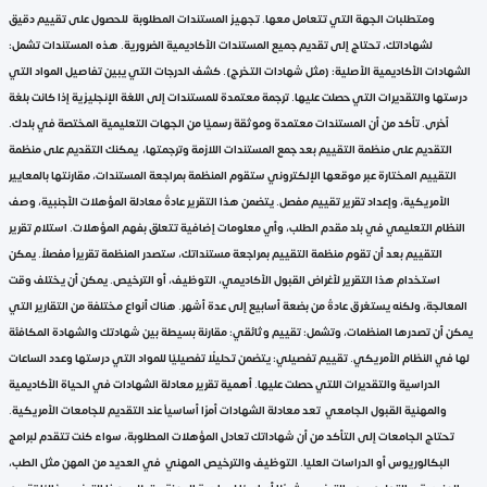
ومتطلبات الجهة التي تتعامل معها. تجهيز المستندات المطلوبة للحصول على تقييم دقيق
لشهاداتك، تحتاج إلى تقديم جميع المستندات الأكاديمية الضرورية. هذه المستندات تشمل:
الشهادات الأكاديمية الأصلية: (مثل شهادات التخرج). كشف الدرجات التي يبين تفاصيل المواد التي
درستها والتقديرات التي حصلت عليها. ترجمة معتمدة للمستندات إلى اللغة الإنجليزية إذا كانت بلغة
أخرى. تأكد من أن المستندات معتمدة وموثقة رسميًا من الجهات التعليمية المختصة في بلدك.
التقديم على منظمة التقييم بعد جمع المستندات اللازمة وترجمتها، يمكنك التقديم على منظمة
التقييم المختارة عبر موقعها الإلكتروني ستقوم المنظمة بمراجعة المستندات، مقارنتها بالمعايير
الأمريكية، وإعداد تقرير تقييم مفصل. يتضمن هذا التقرير عادةً معادلة المؤهلات الأجنبية، وصف
النظام التعليمي في بلد مقدم الطلب، وأي معلومات إضافية تتعلق بفهم المؤهلات. استلام تقرير
التقييم بعد أن تقوم منظمة التقييم بمراجعة مستنداتك، ستصدر المنظمة تقريراً مفصلاً. يمكن
استخدام هذا التقرير لأغراض القبول الأكاديمي، التوظيف، أو الترخيص. يمكن أن يختلف وقت
المعالجة، ولكنه يستغرق عادةً من بضعة أسابيع إلى عدة أشهر. هناك أنواع مختلفة من التقارير التي
يمكن أن تصدرها المنظمات، وتشمل: تقييم وثائقي: مقارنة بسيطة بين شهادتك والشهادة المكافئة
لها في النظام الأمريكي. تقييم تفصيلي: يتضمن تحليلًا تفصيليًا للمواد التي درستها وعدد الساعات
الدراسية والتقديرات اللتي حصلت عليها. أهمية تقرير معادلة الشهادات في الحياة الأكاديمية
والمهنية القبول الجامعي تعد معادلة الشهادات أمرًا أساسياً عند التقديم للجامعات الأمريكية.
تحتاج الجامعات إلى التأكد من أن شهاداتك تعادل المؤهلات المطلوبة، سواء كنت تتقدم لبرامج
البكالوريوس أو الدراسات العليا. التوظيف والترخيص المهني في العديد من المهن مثل الطب،