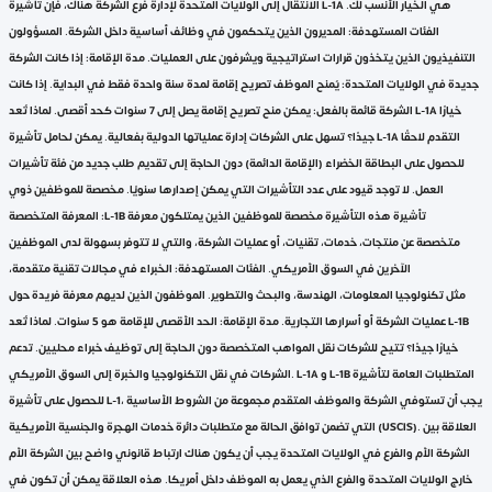
الانتقال إلى الولايات المتحدة لإدارة فرع الشركة هناك، فإن تأشيرة L-1A هي الخيار الأنسب لك.
الفئات المستهدفة: المديرون الذين يتحكمون في وظائف أساسية داخل الشركة. المسؤولون
التنفيذيون الذين يتخذون قرارات استراتيجية ويشرفون على العمليات. مدة الإقامة: إذا كانت الشركة
جديدة في الولايات المتحدة: يُمنح الموظف تصريح إقامة لمدة سنة واحدة فقط في البداية. إذا كانت
الشركة قائمة بالفعل: يمكن منح تصريح إقامة يصل إلى 7 سنوات كحد أقصى. لماذا تُعد L-1A خيارًا
جيدًا؟ تسهل على الشركات إدارة عملياتها الدولية بفعالية. يمكن لحامل تأشيرة L-1A التقدم لاحقًا
للحصول على البطاقة الخضراء (الإقامة الدائمة) دون الحاجة إلى تقديم طلب جديد من فئة تأشيرات
العمل. لا توجد قيود على عدد التأشيرات التي يمكن إصدارها سنويًا. مخصصة للموظفين ذوي
المعرفة المتخصصة :L-1B تأشيرة هذه التأشيرة مخصصة للموظفين الذين يمتلكون معرفة
متخصصة عن منتجات، خدمات، تقنيات، أو عمليات الشركة، والتي لا تتوفر بسهولة لدى الموظفين
الآخرين في السوق الأمريكي. الفئات المستهدفة: الخبراء في مجالات تقنية متقدمة،
مثل تكنولوجيا المعلومات، الهندسة، والبحث والتطوير. الموظفون الذين لديهم معرفة فريدة حول
عمليات الشركة أو أسرارها التجارية. مدة الإقامة: الحد الأقصى للإقامة هو 5 سنوات. لماذا تُعد L-1B
خيارًا جيدًا؟ تتيح للشركات نقل المواهب المتخصصة دون الحاجة إلى توظيف خبراء محليين. تدعم
الشركات في نقل التكنولوجيا والخبرة إلى السوق الأمريكي. L-1A و L-1B المتطلبات العامة لتأشيرة
للحصول على تأشيرة L-1، يجب أن تستوفي الشركة والموظف المتقدم مجموعة من الشروط الأساسية
التي تضمن توافق الحالة مع متطلبات دائرة خدمات الهجرة والجنسية الأمريكية (USCIS). العلاقة بين
الشركة الأم والفرع في الولايات المتحدة يجب أن يكون هناك ارتباط قانوني واضح بين الشركة الأم
خارج الولايات المتحدة والفرع الذي يعمل به الموظف داخل أمريكا. هذه العلاقة يمكن أن تكون في