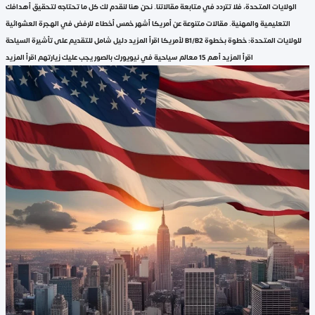
الولايات المتحدة، فلا تتردد في متابعة مقالاتنا. نحن هنا لنقدم لك كل ما تحتاجه لتحقيق أهدافك
التعليمية والمهنية. مقالات متنوعة عن أمريكا أشهر خمس أخطاء للرفض في الهجرة العشوائية
لأمريكا اقرأ المزيد دليل شامل للتقديم على تأشيرة السياحة B1/B2 للولايات المتحدة: خطوة بخطوة
اقرأ المزيد أهم 15 معالم سياحية في نيويورك بالصور يجب عليك زيارتهم اقرأ المزيد