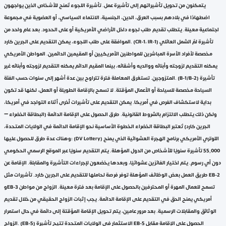
يتمكنون من تحويل تأشيراتهم إلى تأشيرة عمل. تأشيرة اللجوء تُمنح للأشخاص الذين يواجهون
اضطهادًا في بلادهم بسبب العرق، الدين، الجنسية، الانتماء السياسي، أو العضوية في مجموعة
اجتماعية معينة. يتطلب تقديم طلب لجوء داخل الأراضي الأمريكية أو على الحدود. بعد عام واحد من
الموافقة على طلب اللجوء، يمكن التقديم على الجرين كارد. (CR-1، IR-1) تأشيرة لمّ الشمل العائلي
مخصصة لأفراد الأسرة المباشرين للمواطنين الأمريكيين أو المقيمين الدائمين. المواطن الأمريكي
يمكنه التقديم لزوجته وأبنائه ووالديه وأشقائه، بينما المقيم الدائم يمكنه التقديم لزوجته وأبنائه غير
المتزوجين. تستغرق المعاملة فترة تتراوح بين عدة أشهر إلى سنوات حسب الفئة. (B-1/B-2) تأشيرة
السياحة مخصصة للسياحة أو الأعمال المؤقتة. لا تسمح بالإقامة الطويلة أو العمل، لكنها قد تكون
بداية لاستكشاف الفرص في أمريكا. يمكن التقديم على تأشيرات أخرى أثناء التواجد في أمريكا،
ولكن ذلك يتطلب الالتزام بالشروط القانونية. طرق الحصول على الإقامة الدائمة (البطاقة الخضراء –
الجرين كارد) تُعتبر البطاقة الخضراء الخطوة الأساسية نحو الإقامة الدائمة في الولايات المتحدة،
وهناك عدة طرق للحصول عليها: (DV Lottery) اللوتري الأمريكي برنامج الهجرة العشوائية الذي يمنح
55,000 تأشيرة سنويًا للأشخاص من الدول المؤهلة. يتم التقديم سنويًا عبر الموقع الرسمي الحكومي
دون أي رسوم. يتم اختيار الفائزين عشوائيًا، وبعدها يخضعون لإجراءات التأشيرة والمقابلة. الإقامة عن
طريق العمل بعض الوظائف المؤهلة توفر فرصة لحاملها للتقديم على الجرين كارد. تأشيرات مثل EB-2
وEB-3 تسمح للعمال المهرة أو المحترفين بالحصول على الإقامة بعد فترة معينة. الزواج من مواطن
أمريكي يمنح الحق في التقديم على الإقامة الدائمة. يجب إثبات الزواج الحقيقي من خلال تقديم
الوثائق والمقابلات الرسمية. بعد مرور عامين، يتم تحويل الإقامة المؤقتة إلى دائمة في حال استمرار
الزواج. (EB-5) الاستثمار في الولايات المتحدة تتيح تأشيرة EB-5 الحصول على الإقامة مقابل