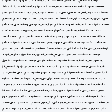
الأفضل عالميًا، حيث تحتل مؤسسات مثل “هارفارد” و”ستانفورد” و”MIT” مراكز متقدمة في
التصنيفات الدولية. تقدم هذه الجامعات برامج تعليمية متطورة وفرصًا بحثية متميزة تفتح آفاقًا
واسعة للطلاب. ومن أهم المزايا التي يحصل عليها الطلاب الدوليون في الولايات المتحدة هو برنامج
التدريب العملي الاختياري (OPT)، الذي يتيح لهم العمل بعد التخرج لفترة معينة، مما يساعدهم في
اكتساب الخبرة العملية اللازمة للبقاء والمنافسة في سوق العمل الأمريكي. ريادة الأعمال والاستثمار
تعد أمريكا بيئة خصبة لرواد الأعمال، حيث توفر الحكومة العديد من التسهيلات والدعم للمشاريع
الناشئة. هناك العديد من برامج التمويل والمنح المقدمة من حاضنات الأعمال، التي تساعد الشركات
الناشئة على النمو والتوسع. بالإضافة إلى ذلك، تتيح تأشيرة الاستثمار (EB-5) للمستثمرين الأجانب
فرصة الحصول على الإقامة الدائمة في حال استثمروا مبلغًا معينًا في الاقتصاد الأمريكي، مما يجعل
الولايات المتحدة خيارًا مغريًا لمن يرغبون في تأسيس أعمالهم الخاصة. طرق السفر إلى أمريكا
والحصول على الإقامة والجنسية التأشيرات المتاحة للسفر إلى الولايات المتحدة توجد عدة طرق
قانونية لدخول الولايات المتحدة، وذلك عبر تأشيرات مختلفة حسب الغرض من الزيارة. فيما يلي أبرز
أنواع التأشيرات التي يمكن التقديم عليها: (H-1B) تأشيرة العمل مخصصة للعمالة الماهرة في مجالات
مثل التكنولوجيا، الهندسة، الطب وغيرها. تتطلب عرض عمل رسمي من شركة أمريكية، حيث تقوم
الشركة برعاية طلب التأشيرة. مدة التأشيرة تصل إلى 3 سنوات مع إمكانية التمديد حتى 6 سنوات.
بعض الحاصلين على هذه التأشيرة يمكنهم التقديم لاحقًا للحصول على الإقامة الدائمة (البطاقة
الخضراء – الجرين كارد). (F-1) تأشيرة الدراسة تُمنح للطلاب الذين يسجلون في مؤسسات تعليمية
أمريكية معترف بها. تتيح للطلاب العمل بدوام جزئي داخل الحرم الجامعي. بعد التخرج، يمكن للطلاب
التقديم على برنامج التدريب العملي (OPT) الذي يسمح لهم بالعمل لفترة محددة. بعض الطلاب قد