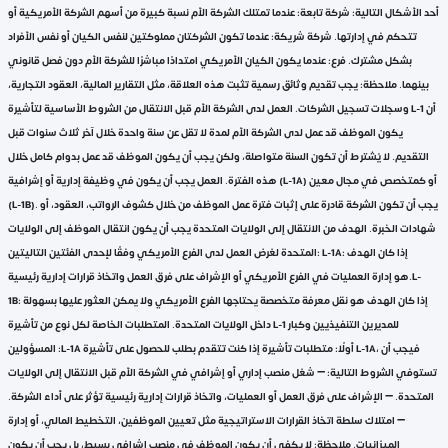
أحد الأشكال التالية: شركة تابعة: عندما تمتلك الشركة الأم نسبة كبيرة من أسهم الشركة الأمريكية أو
تتحكم في إدارتها. شركة شريكة: عندما تكون الشركتان مملوكتين لنفس الكيان أو نفس الأفراد
بشكل مشترك. فرع: عندما يكون الكيان الأمريكي امتدادًا مباشرًا للشركة الأم دون فصل قانوني
بينهما. ملاحظة: يجب تقديم وثائق رسمية تثبت هذه العلاقة، مثل التقارير المالية، العقود التجارية،
وسجلات تسجيل الشركات. العمل لدى الشركة الأم قبل الانتقال من الشروط الأساسية لتأشيرة L-1 أن
يكون الموظف قد عمل لدى الشركة الأم لمدة لا تقل عن سنة واحدة خلال آخر ثلاث سنوات قبل
التقديم. لا يُشترط أن تكون السنة متواصلة، ولكن يجب أن يكون الموظف قد عمل بدوام كامل خلال
هذه الفترة. العمل يجب أن يكون في وظيفة إدارية أو إشرافية (L-1A) أو كمتخصص في مجال معين
(L-1B). يجب أن تكون الشركة قادرة على إثبات فترة عمل الموظف من خلال كشوف الرواتب، العقود، أو
شهادات الخبرة. الهدف من الانتقال إلى الولايات المتحدة يجب أن يكون انتقال الموظف إلى الولايات
المتحدة لغرض العمل لدى الفرع الأمريكي وفقًا لإحدى الفئتين التاليتين: L-1A: إذا كان الهدف
هو إدارة العمليات في الفرع الأمريكي أو الإشراف على فرق العمل واتخاذ قرارات إدارية رئيسية.L-
1B: إذا كان الهدف هو نقل معرفة متخصصة يحتاجها الفرع الأمريكي ولا يمكن العثور عليها بسهولة
داخل الولايات المتحدة. المتطلبات الخاصة لكل نوع من تأشيرة L-1 للمديرين التنفيذيين وكبار
المسؤولين :L-1A أولًا: متطلبات تأشيرة إذا كنت تتقدم بطلب للحصول على تأشيرة L-1A، فيجب أن
تستوفي الشروط التالية: – شغل منصب إداري أو إشرافي في الشركة الأم قبل الانتقال إلى الولايات
المتحدة. – الإشراف على فرق العمل أو العمليات، واتخاذ قرارات إدارية رئيسية تؤثر على أداء الشركة.
– امتلاك سلطة اتخاذ القرارات الاستراتيجية مثل تعيين الموظفين، التخطيط المالي، أو إدارة
الميزانيات. ملاحظة: لا يكفي أن يكون الموظف في منصب إشرافي بسيط، بل يجب أن يكون