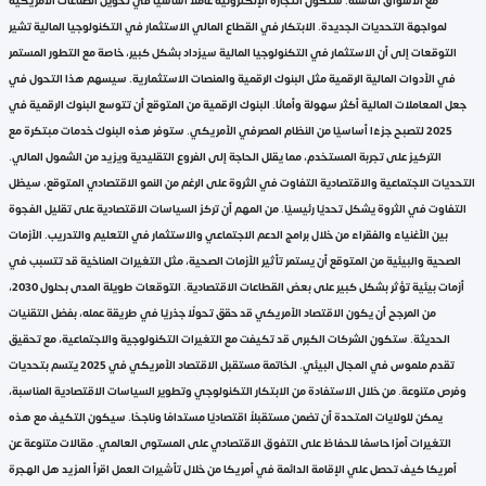
مع الأسواق الناشئة. ستكون التجارة الإلكترونية عاملًا أساسيًا في تحويل الصناعات الأمريكية
لمواجهة التحديات الجديدة. الابتكار في القطاع المالي الاستثمار في التكنولوجيا المالية تشير
التوقعات إلى أن الاستثمار في التكنولوجيا المالية سيزداد بشكل كبير، خاصة مع التطور المستمر
في الأدوات المالية الرقمية مثل البنوك الرقمية والمنصات الاستثمارية. سيسهم هذا التحول في
جعل المعاملات المالية أكثر سهولة وأمانًا. البنوك الرقمية من المتوقع أن تتوسع البنوك الرقمية في
2025 لتصبح جزءًا أساسيًا من النظام المصرفي الأمريكي. ستوفر هذه البنوك خدمات مبتكرة مع
التركيز على تجربة المستخدم، مما يقلل الحاجة إلى الفروع التقليدية ويزيد من الشمول المالي.
التحديات الاجتماعية والاقتصادية التفاوت في الثروة على الرغم من النمو الاقتصادي المتوقع، سيظل
التفاوت في الثروة يشكل تحديًا رئيسيًا. من المهم أن تركز السياسات الاقتصادية على تقليل الفجوة
بين الأغنياء والفقراء من خلال برامج الدعم الاجتماعي والاستثمار في التعليم والتدريب. الأزمات
الصحية والبيئية من المتوقع أن يستمر تأثير الأزمات الصحية، مثل التغيرات المناخية قد تتسبب في
أزمات بيئية تؤثر بشكل كبير على بعض القطاعات الاقتصادية. التوقعات طويلة المدى بحلول 2030،
من المرجح أن يكون الاقتصاد الأمريكي قد حقق تحولًا جذريًا في طريقة عمله، بفضل التقنيات
الحديثة. ستكون الشركات الكبرى قد تكيفت مع التغيرات التكنولوجية والاجتماعية، مع تحقيق
تقدم ملموس في المجال البيئي. الخاتمة مستقبل الاقتصاد الأمريكي في 2025 يتسم بتحديات
وفرص متنوعة. من خلال الاستفادة من الابتكار التكنولوجي وتطوير السياسات الاقتصادية المناسبة،
يمكن للولايات المتحدة أن تضمن مستقبلاً اقتصاديًا مستدامًا وناجحًا. سيكون التكيف مع هذه
التغيرات أمرًا حاسمًا للحفاظ على التفوق الاقتصادي على المستوى العالمي. مقالات متنوعة عن
أمريكا كيف تحصل علي الإقامة الدائمة في أمريكا من خلال تأشيرات العمل اقرأ المزيد هل الهجرة