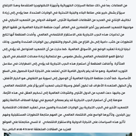
من الصناعات، بما في ذلك صناعة السيارات الكهربائية وأجهزة التكنولوجيا المتقدمة وهذا الارتفاع
سيؤثر بشكل كبير على صناعة البناء والبنية التحتية في الولايات المتحدة، مما يؤدي إلى زيادة
تكاليف الإنتاج في العديد من القطاعات الصناعية الأخرى. الموقف الدولي من التصعيد التجاري في
مواجهة التصعيد المستمر بين أكبر اقتصادين في العالم، أعربت منظمة التجارة العالمية عن قلقها البالغ
من تداعيات هذه الحرب التجارية على الاستقرار الاقتصادي العالمي. وأكدت المنظمة أنها تتابع
التطورات عن كثب، داعية إلى حل النزاع من خلال الحوار والتفاوض بين الولايات المتحدة والصين، وذلك
تجنبًا لزيادة تعقيد الوضع في الأسواق العالمية. كما حذرت من أن التصعيد المتواصل قد يؤدي إلى
تباطؤ النمو الاقتصادي العالمي بشكل ملموس، مع احتمالية زيادة معدلات التضخم في الدول
المتأثرة. وأضافت المنظمة أن استمرار هذه الحرب التجارية قد يؤدي إلى اضطرابات في سلاسل
التوريد العالمية، وهو ما قد يضر بالدول النامية التي تعتمد على التجارة الحرة للحصول على السلع
الأساسية. كما أكدت منظمة التجارة العالمية أن الوصول إلى تسوية عبر التفاوض هو الخيار الأفضل،
وأن الحلول المتعددة الأطراف قد تكون أفضل وسيلة لتجنب تصعيد أكبر يؤثر على الاقتصاد العالمي.
من جانبها، دعت العديد من الدول الأخرى والشركات العالمية إلى تحكيم العقل في هذه الأزمة،
منوهة إلى أن استمرار الحرب التجارية قد يضر بمصالح الجميع في نهاية المطاف الخاتمة يُظهر
التصعيد الأخير في الحرب التجارية بين الولايات المتحدة والصين مدى تعقيد العلاقات الاقتصادية
بين البلدين، وتأثيرها الواسع على الاقتصاد العالمي. من المهم متابعة التطورات المستقبلية وفهم
تأثير هذه السياسات على التجارة الدولية والاستقرار الاقتصادي. لا تنسي متابعتنا علي الموقع
الخاص بينا arab 4 travel للمزيد من المقالات المتعلقة