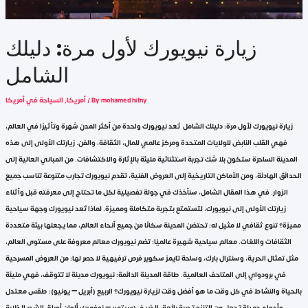
زيارة نيويورك لأول مرة: دليلك
الشامل
mohamed hifny
/ By
أمريكا
,
السياحة في أمريكا
زيارة نيويورك لأول مرة: دليلك الشامل تُعد نيويورك واحدة من أكثر المدن شهرة وتأثيرًا في العالم،
فهي القلب النابض للولايات المتحدة ومركز عالمي للمال، الثقافة، والفن. زيارتك الأولى إلى هذه
المدينة الساحرة ستكون بلا شك تجربة استثنائية مليئة بالإثارة والاكتشافات. من المباني العالية إلى
الحدائق الهادئة، ومن الأماكن التاريخية إلى العروض الفنية، تقدم نيويورك تجارب متنوعة تناسب جميع
الزوار. في هذا المقال الشامل، سنأخذك في جولة تفصيلية لكل ما تحتاج إلى معرفته قبل وأثناء
زيارتك الأولى إلى نيويورك، لتستمتع بتجربة متكاملة ومميزة. لماذا تُعد نيويورك وجهة سياحية
مميزة؟ تنوع ثقافي لا مثيل له: تحتضن المدينة سكانًا من جميع أنحاء العالم، مما يجعلها بيئة متعددة
الثقافات واللغات. معالم سياحية شهيرة عالميًا: تضم نيويورك معالم معروفة على مستوى العالم،
مثل تمثال الحرية، وسنترال بارك، وساحة تايمز سكوير فرص ترفيهية لا حصر لها: من العروض المسرحية
في برودواي إلى المتاحف العالمية. طاقة المدينة الدائمة: نيويورك مدينة لا تتوقف، فهي مليئة
بالحياة والنشاط في كل وقت ما هو أفضل وقت لزيارة نيويورك؟ الربيع (أبريل – يونيو): طقس معتدل
وأجواء جميلة تجعل من التنزه تجربة رائعة. الخريف (سبتمبر – نوفمبر): ألوان أوراق الشجر الخلابة