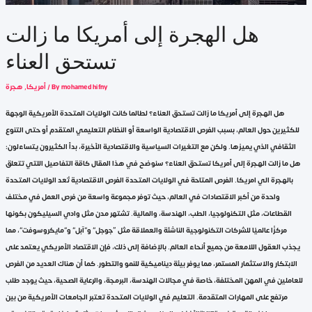
هل الهجرة إلى أمريكا ما زالت
تستحق العناء
mohamed hifny
/ By
أمريكا
,
هجرة
هل الهجرة إلى أمريكا ما زالت تستحق العناء؟ لطالما كانت الولايات المتحدة الأمريكية الوجهة
للكثيرين حول العالم، بسبب الفرص الاقتصادية الواسعة أو النظام التعليمي المتقدم أو حتى التنوع
الثقافي الذي يميزها. ولكن مع التغيرات السياسية والاقتصادية الأخيرة، بدأ الكثيرون يتساءلون:
هل ما زالت الهجرة إلى أمريكا تستحق العناء؟ سنوضح في هذا المقال كاقة التفاصيل اللتي تتعلق
بالهجرة الي امريكا. الفرص المتاحة في الولايات المتحدة الفرص الاقتصادية تُعد الولايات المتحدة
واحدة من أكبر الاقتصادات في العالم، حيث توفر مجموعة واسعة من فرص العمل في مختلف
القطاعات، مثل التكنولوجيا، الطب، الهندسة، والمالية. تشتهر مدن مثل وادي السيليكون بكونها
مركزًا عالميًا للشركات التكنولوجية الناشئة والعملاقة مثل “جوجل” و”آبل” و”مايكروسوفت”، مما
يجذب العقول اللامعة من جميع أنحاء العالم. بالإضافة إلى ذلك، فإن الاقتصاد الأمريكي يعتمد على
الابتكار والاستثمار المستمر، مما يوفر بيئة ديناميكية للنمو والتطور. كما أن هناك العديد من الفرص
للعاملين في المهن المختلفة، خاصة في مجالات الهندسة، البرمجة، والرعاية الصحية، حيث يوجد طلب
مرتفع على المهارات المتقدمة. التعليم في الولايات المتحدة تعتبر الجامعات الأمريكية من بين