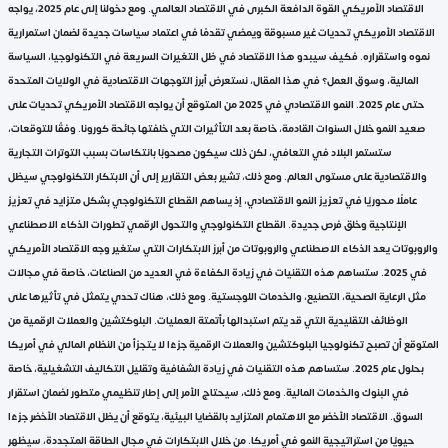
الاقتصاد الأمريكي القوة الدافعة الكبرى في الاقتصاد العالمي. ومع دخولنا إلى عام 2025، يواجه
الاقتصاد الأمريكي تحديات غير مسبوقة ويمضي تقدمًا في اعتماد سياسات جديدة لضمان استمرارية
نموه واستقراره. فكيف سيبدو هذا الاقتصاد في ظل التغيرات السريعة في التكنولوجيا، السياسة
المالية، وسوق العمل؟ في هذا المقال، نستعرض أبرز التوجهات الاقتصادية في الولايات المتحدة
حتى عام 2025. النمو الاقتصادي في 2025 من المتوقع أن يواجه الاقتصاد الأمريكي تحديات على
صعيد النمو خلال السنوات القادمة، خاصة بعد التأثيرات التي خلفتها جائحة كورونا. وفقًا للتوقعات،
ستستمر البلاد في التعافي، لكن ذلك سيكون مصحوبًا بانتكاسات بسبب التوترات التجارية
والاقتصادية على مستوى العالم. ومع ذلك، تشير بعض التقارير إلى أن الابتكار التكنولوجي سيظل
عاملًا محوريًا في تعزيز النمو الاقتصادي، إذ يساهم القطاع التكنولوجي بشكل متزايد في تعزيز
الإنتاجية وخلق فرص جديدة. القطاع التكنولوجي والتحول الرقمي تطورات الذكاء الاصطناعي
والروبوتات يعد الذكاء الاصطناعي والروبوتات من أبرز الابتكارات التي ستغير وجه الاقتصاد الأمريكي
في 2025. ستساهم هذه التقنيات في زيادة الكفاءة في العديد من الصناعات، خاصة في مجالات
مثل الرعاية الصحية، التصنيع، والخدمات اللوجستية. ومع ذلك، هناك تحدي يتمثل في تأثيرها على
الوظائف التقليدية التي قد يتم استبدالها بأتمتة العمليات. البلوكتشين والعملات الرقمية من
المتوقع أن تصبح تكنولوجيا البلوكتشين والعملات الرقمية جزءًا لا يتجزأ من النظام المالي في أمريكا
بحلول عام 2025. ستساهم هذه التقنيات في زيادة الشفافية وتقليل التكاليف التشغيلية، خاصة
في البنوك والخدمات المالية. ومع ذلك، سيحتاج الأمر إلى إطار تنظيمي متطور لضمان استقرار
السوق. الاقتصاد الأخضر مع الاهتمام المتزايد بالقضايا البيئية، يتوقع أن يظل الاقتصاد الأخضر جزءًا
حيويًا من استراتيجية النمو في أمريكا. من خلال الابتكارات في مجال الطاقة المتجددة، سيظهر