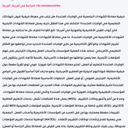
mohamed hifny
/ By
الدراسة في أمريكا
,
أمريكا
كيفية معادلة الشهادات الجامعية في الولايات المتحدة هل ترغب في معرفة كيفية قبول شهاداتك
التعليمية في الولايات المتحدة؟ اكتشف في هذا المقال كيف يمكن لمعادلة الشهادات الأجنبية
فتح أبواب الفرص الأكاديمية والمهنية في أمريكا. تابع القراءة لتعرف كل ما تحتاجه عن معادلة
الشهادات الأكاديمية في الولايات المتحدة. ما هي معادلة الشهادات؟ معادلة الشهادات هي عملية
تقييم الشهادات والوثائق الأكاديمية من خارج الولايات المتحدة لتحديد مدى توافقها مع النظام
التعليمي الأمريكي. تساعد هذه العملية المؤسسات وأصحاب العمل وهيئات الترخيص على فهم
المؤهلات الأجنبية، مما يضمن توافقها مع المؤهلات الأمريكية. بالنسبة للأفراد الذين ينتقلون إلى
الولايات المتحدة للتعليم أو العمل، تُعتبر معادلة الشهادات أمرًا ضروريًا. فهي توفر تقريرًا مفصلاً حول
كيفية مطابقة شهاداتهم الدولية مع المعايير الأمريكية، وهو ما يعد أمرًا أساسياً للقبول في البرامج
الأكاديمية، الترخيص المهني، أو فرص العمل. الخطوات الأساسية لمعادلة الشهادات في الولايات
المتحدة اختيار منظمة معترف بها لتقييم الشهادات هناك العديد من المنظمات المعترف بها من قبل
المؤسسات التعليمية والهيئات المهنية في الولايات المتحدة والتي تقدم خدمات معادلة الشهادات.
بعض هذة المنظمات تشمل: خدمات التعليم العالمية (WES): واحدة من أكبر وأشهر وكالات التقييم،
تقدم WES تقارير شاملة عن معادلة المؤهلات الأجنبية. مقيّمو المؤهلات التعليمية (ECE): توفر ECE
تقييمات مفصلة ومعترف بها من قبل العديد من المؤسسات الأكاديمية وأصحاب العمل. الجمعية
الوطنية لخدمات تقييم المؤهلات (NACES): هي جمعية تقدم إرشادات لوكالات التقييم الأعضاء.
ملحوظة: يجب عليك اختيار وكالة التقييم بعناية، بناءً على الغرض من المعادلة (مثل الدراسة أو العمل)