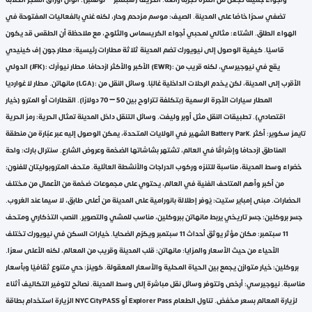
تضفي سحرًا خاصًا على المدينة. الصيف: موسم مزدحم وحار، لكنه غني بالفعاليات المفتوحة في
الهواء الطلق. الشتاء: مثالي لمحبي أجواء الكريسماس والثلوج، مع ملاحظة أن الطقس قد يكون
قاسيًا. كيفية الوصول إلى نيويورك تضم المدينة ثلاثة مطارات رئيسية: مطار جون إف كينيدي
الدولي (JFK): الأكبر والأكثر ازدحامًا. مطار نيوآرك (EWR): يقع في نيوجيرسي، لكنه قريب من
مانهاتن. مطار لا غوارديا (LGA): الأقرب إلى المدينة، لكن يخدم الرحلات الداخلية غالبًا. وسائل النقل من
المطار سيارات الأجرة الرسمية (بتكلفة تتراوح بين 50 – 70 دولارًا). القطارات أو المترو (خيار
اقتصادي). تطبيقات النقل مثل أوبر وليفت. وسائل التنقل داخل المدينة تمثال الحرية: رمز الحرية
الشهير في الولايات المتحدة، يمكن الوصول إليه عبر عبّارة من منطقة Battery Park. تايمز سكوير: أكثر
المناطق ازدحامًا وإشراقًا في العالم، تشتهر بشاشاتها الضخمة وعروض الشارع. سنترال بارك: واحة
خضراء وسط المدينة، مناسبة للتنزه وركوب الدراجات والأنشطة العائلية. متحف المتروبوليتان للفنون:
من أكبر وأهم المتاحف الفنية في العالم، يحتوي على مجموعات ضخمة من الأعمال من مختلف
الحضارات. مبنى إمباير ستيت: يُوفر إطلالة بانورامية على المدينة من أعلى طابق، لا سيما عند الغروب.
جسر بروكلين: جسر تاريخي يربط مانهاتن ببروكلين، مناسب للمشي والتصوير. النصب التذكاري ومتحف
11 سبتمبر: مكان مؤثر يوثق أحداث 11 سبتمبر ويكرّم الضحايا. خيارات السكن في نيويورك تختلف
الأحياء من حيث الأسعار والمزايا: مانهاتن: قلب المدينة وقريب من المعالم، لكنه الأعلى سعرًا.
بروكلين: خيار متوازن يجمع بين الحياة المحلية والأسعار المعقولة. كوينز: حي متنوع ثقافيًا وبأسعار
مناسبة. نيوجيرسي: أرخص وتتوفر وسائل نقل مباشرة إلى وسط المدينة. نصائح لتوفير التكاليف أثناء
الزيارة استخدام بطاقة NYC CityPASS أو Explorer Pass لزيارة المعالم بسعر مخفض. تناول الطعام