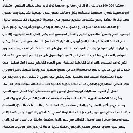
استثمار 800,000 دولار على الأقل في مشاريع أمريكية توفر فرص عمل. يتطلب المشروع استيفاء
شروط معينة لضمان استمرارية الاستثمار وخلق وظائف. الحصول على الجنسية الأمريكية بعد الحصول
على الإقامة الدائمة، يمكن للأشخاص التقديم للحصول على الجنسية الأمريكية وفقًا للشروط التالية:
الإقامة الدائمة لمدة 5 سنوات (أو 3 سنوات في حالة الزواج من مواطن أمريكي). اجتياز اختبار
الجنسية، الذي يتضمن أسئلة حول التاريخ والنظام السياسي الأمريكي. إتقان اللغة الإنجليزية (إلا في
بعض الحالات الاستثنائية لكبار السن أو ذوي الاحتياجات الخاصة). الاندماج في المجتمع الأمريكي
وإظهار الالتزام بالقوانين والقيم الأمريكية. بعد الحصول على الجنسية، يتمتع الشخص بكافة حقوق
المواطن الأمريكي، بما في ذلك الحق في التصويت والحصول على جواز السفر الأمريكي. التحديات
التي تواجه المهاجرين الإجراءات القانونية المعقدة أصبح النظام القانوني للهجرة أكثر تعقيدًا، حيث
شهدت قوانين التأشيرات تغيرات مستمرة زادت من صعوبة الحصول على إقامة شرعية. تأشيرة اللوتري
(الهجرة العشوائية) أصبحت أكثر تنافسية، حيث يتقدم إليها ملايين الأشخاص سنويًا، مما يقلل من
فرص النجاح. المهاجرون يواجهون فترات انتظار طويلة لمعالجة طلبات الإقامة، سواء لأغراض الدراسة،
العمل، أو اللجوء. متطلبات الهجرة تشمل توفير وثائق معقدة مثل إثبات الدخل، عقود العمل،
وشهادات الكفاءة اللغوية. التكلفة المعيشية المرتفعة تعد المدن الكبرى مثل نيويورك، لندن،
وسيدني من أغلى الأماكن في العالم، مما يجعل تكاليف السكن والمواصلات والمرافق الأساسية
مرتفعة جدًا. يحتاج المهاجرون إلى ميزانية مالية قوية تغطي احتياجاتهم للأشهر الأولى، خاصة إذا لم
يجدوا وظيفة مباشرة بعد الوصول. الضرائب في بعض الدول مرتفعة، ما يقلل من الدخل الصافي الذي
يحصل عليه المهاجر. التأمين الصحي قد يكون مكلفًا للغاية، خاصة في دول مثل الولايات المتحدة،