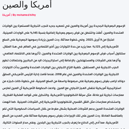
أمريكا والصين
mohamed hifny
/ By
أمريكا
الرسوم الجمركية الجديدة بين أمريكا والصين في تصعيد جديد للحرب التجارية المستمرة بين الولايات
المتحدة والصين، أعلنت واشنطن عن فرض رسوم جمركية إضافية بنسبة 145% على الواردات الصينية،
اعتبارًا من 9 أبريل 2025. وفي خطوة مماثلة، ردت الصين بزيادة رسومها الجمركية على السلع
الأمريكية إلى 125%، مما يزيد من حدة التوترات بين أكبر اقتصادين في العالم.في هذا المقال،
سنتناول أسباب فرض الرسوم الجمركية بين الولايات المتحدة والصين، تأثيرها على الاقتصاد العالمي،
وأثرها على الشركات والمستهلكين، بالإضافة إلى استراتيجيات الرد من الجانبين واحتمالات تطور
الحرب التجارية في المستقبل. خلفية النزاع التجاري بين الولايات المتحدة والصين بدأت التوترات
التجارية بين الولايات المتحدة والصين في عام 2018، عندما قامت إدارة الرئيس الأمريكي السابق
دونالد ترامب بفرض رسوم جمركية على مجموعة واسعة من السلع الصينية، في خطوة كانت كجزء من
استراتيجية أمريكية لخفض العجز التجاري مع الصين. وادعت الحكومة الأمريكية أن الصين تمارس
ممارسات تجارية غير عادلة، مثل سرقة التكنولوجيا الأمريكية، والتحايل على قواعد الملكية الفكرية،
واستخدام ممارسات مثل النقل القسري للتكنولوجيا الأمريكية إلى الشركات الصينية. كما اتهمت
الولايات المتحدة الصين بدعم الشركات المحلية بشكل مفرط من خلال السياسات الحكومية التي تضر
بالمنافسة العادلة. ردت الصين على تلك الإجراءات بفرض رسوم جمركية مماثلة على العديد من السلع
الأمريكية، مما أدى إلى اندلاع ما يُعرف بالحرب التجارية بين البلدين. وعلى مدار السنوات التالية،