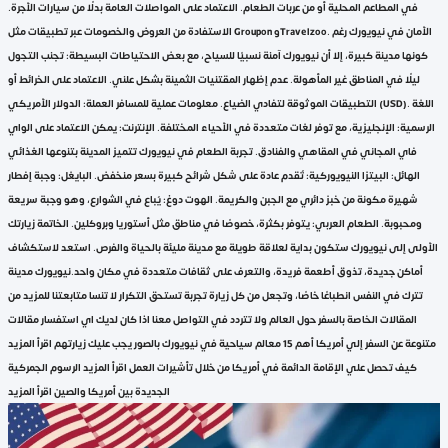
في المطاعم المحلية أو من عربات الطعام. الاعتماد على المواصلات العامة بدلًا من سيارات الأجرة.
الاستفادة من العروض والخصومات عبر تطبيقات مثل Groupon وTravelzoo. الأمان في نيويورك رغم
كونها مدينة كبيرة، إلا أن نيويورك آمنة نسبيًا للسياح، مع بعض الاحتياطات البسيطة: تجنب التجول
ليلًا في المناطق غير المأهولة. عدم إظهار المقتنيات الثمينة بشكل علني. الاعتماد على الخرائط أو
التطبيقات الموثوقة لتفادي الضياع. معلومات عملية للمسافر العملة: الدولار الأمريكي (USD). اللغة
الرسمية: الإنجليزية، مع توفر لغات متعددة في الأحياء المختلفة. الإنترنت: يمكن الاعتماد على الواي
فاي المجاني في المقاهي والفنادق. تجربة الطعام في نيويورك تتميز المدينة بتنوعها الغذائي
الهائل: البيتزا النيويوركية: تُقدم عادة على شكل شرائح كبيرة بسعر منخفض. البايغل: وجبة إفطار
شهيرة مكونة من خبز دائري مع الجبن والكريمة. الهوت دوغ: يُباع في الشوارع، وهو وجبة سريعة
ومحبوبة. الطعام العربي: يتوفر بكثرة، خصوصًا في مناطق مثل أستوريا وبروكلين. الخاتمة زيارتك
الأولى إلى نيويورك ستكون بداية لعلاقة طويلة مع مدينة مليئة بالحياة والفرص. استعد لاستكشاف
أماكن جديدة، تذوق أطعمة فريدة، والتعرف على ثقافات متعددة في مكان واحد.نيويورك مدينة
تترك في النفس انطباعًا خاصًا، وتجعل من كل زيارة تجربة تستحق التكرار لا تنسا متابعتنا للمزيد من
المقالات الخاصة بالسفر حول العالم ولا تتردد في التواصل معنا اذا كان لديك اي استفسار مقالات
متنوعة عن السفر إلي أمريكا أهم 15 معالم سياحية في نيويورك بالصور يجب عليك زيارتهم اقرأ المزيد
كيف تحصل علي الإقامة الدائمة في أمريكا من خلال تأشيرات العمل اقرأ المزيد الرسوم الجمركية
الجديدة بين أمريكا والصين اقرأ المزيد