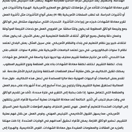
الهندسة، والتعليم، يعد الترخيص شرطًا أساسيًا لممارسة المهنة. يتطلب هذا الترخيص غالبًا تقديم
تقرير معادلة الشهادات للتأكد من أن مؤهلاتك تتوافق مع المعايير الأمريكية. الهجرة والتأشيرات في
بعض أنواع التأشيرات مثل تأشيرة العمل (H-1B) أو تأشيرات الدراسة، قد تطلب السلطات الأمريكية
تقرير معادلة الشهادات كجزء من إجراءات التأشيرة. التحديات اللتي ستواجهك مشاكل في الوثائق
جمع وترجمة الوثائق المطلوبة قد يكون وقتًا مكلفًا. من الضروري العمل مع خدمات الترجمة الموثوقة
وضمان دقة وكمال جميع الوثائق. أختلاف الأنظمة التعليمية في بعض الأحيان، قد يكون هناك
اختلاف كبير بين نظام التعليم في بلدك والنظام الأمريكي. على سبيل المثال، بعض البلدان تعتمد
نظام 3 سنوات للبكالوريوس، في حين تعتمد الجامعات الأمريكية على نظام 4 سنوات. للتغلب على
هذا التحدي، تأكد من اختيار منظمة تقييم معترف بها لديها خبرة واسعة في التعامل مع شهادات
بلدك. تكلفة التقييم تختلف تكلفة معادلة الشهادات بناءً على المنظمة ونوع التقييم المطلوب.
يمكنك تقليل التكاليف من خلال مقارنة أسعار المنظمات المختلفة واختيار الخيار الأكثر ملاءمة. قد
تقدم بعض الجامعات أو الجهات المهنية دعمًا ماليًا للمساعدة في تحمل هذه التكاليف. طول مدة
المعالجة تستغرق عملية التقييم وقتًا يتراوح بين عدة أسابيع إلى عدة أشهر بناءً على حجم العمل
والمنظمة التي تتعامل معها. إذا كنت بحاجة إلى التقرير في فترة محددة، تأكد من تقديم الوثائق
في وقت مبكر لتجنب أي تأخير. الخاتمة تُعد معادلة الشهادات عملية أساسية للأفراد الذين ينتقلون
إلى الولايات المتحدة للتعليم أو العمل. فهي تضمن الاعتراف وفهم المؤهلات الأجنبية ضمن السياق
الأمريكي، مما يسهل القبول الأكاديمي، الترخيص المهني، وفرص العمل. من خلال فهم عملية
التقييم، تحضير الوثائق اللازمة، يمكن للأفراد تحقيق أهدافهم في الولايات المتحدة. إذا كنت مهتمًا
بالمزيد من المقالات والمعلومات المفيدة حول معادلة الشهادات، الفرص الأكاديمية، والهجرة إلى