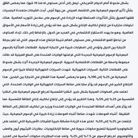
بشكل ملحوظ أمام الدولار الأمريكي، ليصل إلى أدنى مستوى له منذ 19 شهرًا، مما يعكس القلق
بشأن تأثير الرسوم الجمركية على الاقتصاد الصيني. من جهة أخرى، أبدت الشركات متعددة الجنسيات
قلقها العميق بشأن التأثيرات المحتملة لهذه الزيادة في الرسوم على سلاسل التوريد العالمية. هناك
تخوفات متزايدة من ارتفاع تكاليف الإنتاج بشكل كبير، مما قد يؤدي إلى زيادة الأسعار في الأسواق
العالمية، وهو ما يهدد الاستقرار الاقتصادي في العديد من الدول. بالإضافة إلى ذلك، تزداد المخاوف
من تباطؤ النمو الاقتصادي على مستوى العالم نتيجة لارتفاع هذه الرسوم، التي قد تضر بحركة
التجارة بين الدول وتؤدي إلى اضطرابات كبيرة في التجارة الدولية. القطاعات المتأثرة بالرسوم
الجمركية الرسوم الجمركية الجديدة التي فرضتها الولايات المتحدة على السلع الصينية قد طالت
مجموعة واسعة من القطاعات الاقتصادية الحيوية. الرسوم الجمركية الجديدة أثرت بشكل ملحوظ
على القطاعات التالية: السيارات الكهربائية شهدت السيارات الكهربائية ارتفاعًا كبيرًا في الرسوم
الجمركية من 25% إلى 100%، وهو ما يعكس أهمية هذا القطاع في التجارة بين البلدين. هذا
الارتفاع الكبير في الرسوم قد يؤثر سلبًا على صناعة السيارات الكهربائية في الولايات المتحدة، التي
تعتمد على المكونات الصينية بشكل كبير. الخلايا الشمسية تم رفع الرسوم الجمركية على الخلايا
الشمسية من 25% إلى 50%. وهذا التغيير قد يؤدي إلى ارتفاع تكاليف إنتاج الطاقة الشمسية، مما
قد يؤثر على أهداف الطاقة المتجددة في الولايات المتحدة ويزيد من تكاليف الانتقال إلى الطاقة
النظيفة. أشباه الموصلات شهدت صناعة أشباه الموصلات زيادة كبيرة في الرسوم الجمركية، حيث
ارتفعت من 25% إلى 50%. تعتبر هذه الزيادة مشكلة كبيرة للشركات الأمريكية التي تعتمد على
التكنولوجيا الصينية لتصنيع مكونات حيوية في صناعة الإلكترونيات. بطاريات الليثيوم أيون والصلب
والألومنيوم تم رفع الرسوم من 7.5% إلى 25%. وتعد هذه البطاريات مكونات أساسية في العديد