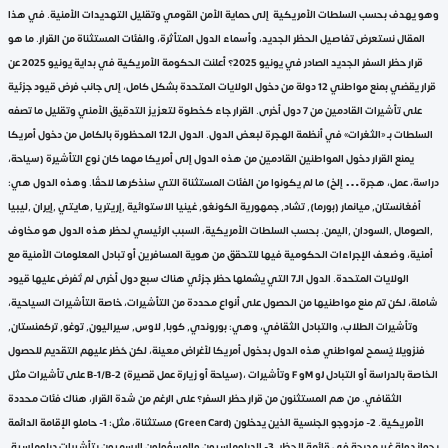
وهو يهدف بحسب السلطات الأمريكية إلى حماية الأمن القومي وتقليل التهديدات الأمنية. في هذا
المقال نستعرض تفاصيل الحظر الجديد، وأسماء الدول المتأثرة، والفئات المستثناة من القرار. ما هو
قرار حظر السفر الجديد الصادر في يونيو 2025؟ أعلنت الحكومة الأمريكية في بداية يونيو 2025 عن
قرار يقضي بمنع مواطني 12 دولة من دخول الولايات المتحدة بشكل كامل، إلى جانب فرض قيود جزئية
على تأشيرات القادمين من 7 دول أخرى. القرار جاء كخطوة لتعزيز التدقيق الأمني وتقليل ما تصفه
السلطات بـ «الثغرات» في أنظمة الهجرة لبعض الدول. الدول الـ12 المحظورة بالكامل من دخول أمريكا
يمنع القرار دخول المواطنين القادمين من هذه الدول إلى أمريكا مهما كان نوع التأشيرة (سياحة،
دراسة، عمل، هجرة… إلخ) ما لم يكونوا من الفئات المستثناة التي سنذكرها لاحقًا. وهذه الدول هي:
أفغانستان, ميانمار (بورما), تشاد, جمهورية الكونغو, غينيا الاستوائية ,إريتريا ,هايتي ,إيران ,ليبيا
,الصومال ,السودان ,اليمن. بحسب السلطات الأمريكية، السبب الرئيسي لحظر هذه الدول هو مخاوف
أمنية، وضعف الإجراءات الحكومية فيها للتحقق من هوية المسافرين أو تبادل المعلومات الأمنية مع
الولايات المتحدة. الدول الـ7 التي يشملها حظر جزئي هناك سبع دول أخرى لم تُفرض عليها قيود
شاملة، لكن تم منع مواطنيها من الحصول على أنواع محددة من التأشيرات، خاصة التأشيرات السياحية،
وتأشيرات الطلاب، والتبادل الثقافي، وهي: بوروندي, كوبا, لاوس, سيراليون, توغو, تركمنستان,
فنزويلا يُسمح لمواطني هذه الدول بدخول أمريكا لأغراض معينة، لكن حُظر عليهم التقديم للحصول
على تأشيرات مثل B-1/B-2 (سياحة أو زيارة عمل قصيرة)، وتأشيرات F وM وJ الخاصة بالدراسة أو التبادل
الثقافي. من هم المستثنون من قرار حظر السفر؟ على الرغم من شدة القرار، هناك فئات محددة
مستثناة، مثل: 1- حاملو الإقامة الدائمة (Green Card) الأمريكية. 2- مزدوجو الجنسية الذين يدخلون
بجواز دولة غير مدرجة في قائمة الحظر. 3- الدبلوماسيون والمسؤولون الرسميون بتأشيرات دبلوماسية.