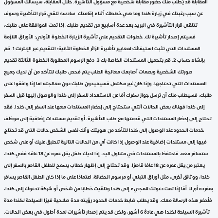
المقابلة قد يُطلب منك حضور مقابلة شخصية مع مسؤول التأشيرة. خلال المقابلة، سيسألك المسؤول
عن سبب رغبتك في زيارة كندا وما هي خططك أثناء إقامتك. سادسا: تلقي قرار التأشيرة وسوف
تتلقى قرار التأشيرة في البريد بعد عدة أسابيع من تقديم طلبك. إذا تمت الموافقة على طلبك،
فسيتم إصدار تأشيرة لك. خطوات التقديم علي تأشيرة الزيارة الخطوة الأولي: الأوراق اللازمة
المستندات التي تثبت استيفائك لمعايير تأشيرة الزائر الخطوة الثانية: التقديم عبر الإنترنت 1. قم
بإنشاء حساب 2. قم بتحميل المستندات الخاصة بك 3. دفع الرسوم المطلوبة الخطوة الثالثة تقديم
صورتك الشخصية وبصمات أصابعك معالجة الطلب يتم فحص طلبك للتأكد من أن لديك جميع
المستندات التي تحتاجها. وإذا كان غير مكتمل فسيعيدون طلبك دون معالجته اما إذا وافقوا على
طلبك، فسيطلب منك أن ترسل جواز سفرك أمًا عن الاستعداد للسفر إلى كندا والوصول إليها قبل السفر
إلى كندا فهناك بعض الحالات آلتي ستحتاج إلى إحضار المستندات معها عند السفر إلى كندا. فقد
تحتاج إلى إحضار المستندات التي قدمتها مع طلب التأشيرة، أو تقديم مستندات إضافية إلى موظف
خدمات الحدود عند الوصول إلى كندا للتأكد من هويتك وأنك نفس الشخص حالات التي قد تحتاج
فيها إلى مستندات إضافية عند الوصول إذا كانت أي من الحالات التالية تنطبق عليك أو على شخص
ستسافر معه، فاحتفظ بالمستندات في متناول اليد. إذا لديك طفل يقل عمره عن 18 عامًا: ففي كندا،
يعتبر من يقل عمره عن 18 عامًا قاصرًا. وقد تحتاج إلى إظهار خطاب يسمح للطفل القاصر بالسفر إلى
كندا، ووثائق أخرى، مثل أوراق التبني أو مرسوم الحضانة، اعتمادًا على ما إذا كان الطفل القاصر يسافر
بمفرده أم لا أمًا إذا تمت دعوتك للمجيء إلى كندا وتلقيت خطابًا من شخص أو شركة تدعوك إلى كندا،
فأحضر هذه الرسالة معك. وقد يطلب ضابط خدمات الحدود رؤيته مدة صلاحية فيزا السياحة لكندا مدة
تأشيرة السياحة لكندا هي عادةً 6 أشهر، ولكن قد يتم إصدار تأشيرات لمدة أطول في بعض الحالات.