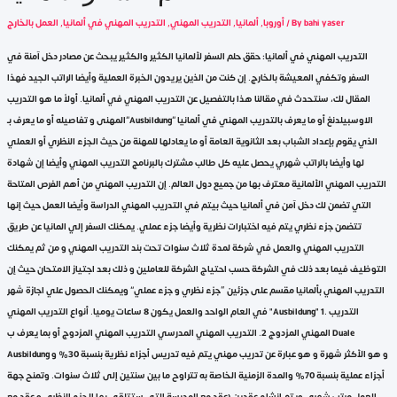
bahi yaser
/ By
أوروبا
,
ألمانيا
,
التدريب المهني
,
التدريب المهني في ألمانيا
,
العمل بالخارج
التدريب المهني في ألمانيا: حقق حلم السفر لألمانيا الكثير والكثير يبحث عن مصادر دخل آمنة في
السفر وتكفي المعيشة بالخارج. إن كنت من الذين يريدون الخبرة العملية وأيضا الراتب الجيد فهذا
المقال لك، سنتحدث في مقالنا هذا بالتفصيل عن التدريب المهني في ألمانيا. أولاً ما هو التدريب
المهنى و تفاصيله أو ما يعرف بـ”Ausbildung” الاوسبيلدنغ أو ما يعرف بالتدريب المهني في ألمانيا
الذي يقوم بإعداد الشباب بعد الثانوية العامة أو ما يعادلها للمهنة من حيث الجزء النظري أو العملي
لها وأيضا بالراتب شهري يحصل عليه كل طالب مشترك بالبرنامج التدريب المهني وأيضا إن شهادة
التدريب المهني الألمانية معترف بها من جميع دول العالم. إن التدريب المهني من أهم الفرص المتاحة
التي تضمن لك دخل آمن في ألمانيا حيث بيتم في التدريب المهني الدراسة وأيضا العمل حيث إنها
تتضمن جزء نظري يتم فيه اختبارات نظرية وأيضا جزء عملي. يمكنك السفر إلي المانيا عن طريق
التدريب المهني والعمل في شركة لمدة ثلاث سنوات تحت بند التدريب المهني و من ثم يمكنك
التوظيف فيما بعد ذلك في الشركة حسب احتياج الشركة للعاملين و ذلك بعد اجتياز الامتحان حيث إن
التدريب المهني بألمانيا مقسم على جزئين “جزء نظري و جزء عملي” ويمكنك الحصول علي اجازة شهر
في العام الواحد والعمل يكون 8 ساعات يوميا. أنواع التدريب المهني "Ausbildung" 1. التدريب
المهني المزدوج 2. التدريب المهني المدرسي التدريب المهني المزدوج أو بما يعرف ب Duale
Ausbildung و هو الأكثر شهرة و هو عبارة عن تدريب مهني يتم فيه تدريس أجزاء نظرية بنسبة 30% و
أجزاء عملية بنسبة 70% والمدة الزمنية الخاصة به تتراوح ما بين سنتين إلى ثلاث سنوات. وتمنح جهة
العمل مرتب شهري ويتم إنشاء عقدين (عقد مع المدرسة التي ستتلقي بها الجزء النظري و عقد مع