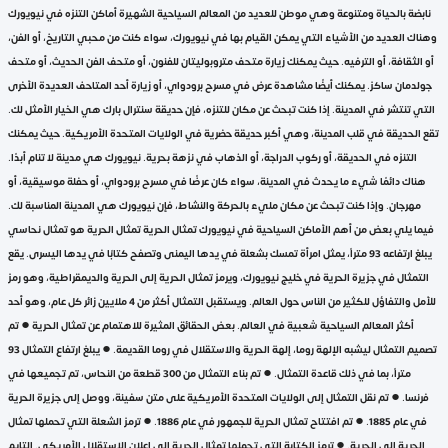
نابضة بالحياة ومتنوعة وهي موطن للعديد من المعالم السياحية الشهيرة أماكن التنزه في نيويورك
وهناك العديد من الأشياء التي يمكن القيام بها في نيويورك، سواء كنت من محبي التاريخ، أو الفن،
أو الثقافة، أو الترفيه. حيث يمكنك زيارة متحف متروبوليتان للفنون، أو متحف الفن الحديث، أو متحف
جولدمان ساكز. يمكنك أيضًا مشاهدة عرض في مسرح برودواي، أو زيارة أحد المتاحف العديدة الأخرى
التي تنتشر في المدينة. إذا كنت تبحث عن مكان للتنزه، فإن حديقة سنترال بارك هي الخيار الأمثل لك.
تقع الحديقة في قلب المدينة، وهي أكبر حديقة حضرية في الولايات المتحدة الأمريكية. حيث يمكنك
التنزه في الحديقة، أو ركوب الدراجة، أو الذهاب في نزهة بحرية. نيويورك هي مدينة لا تنام أبدًا.
هناك دائمًا شيء ما يحدث في المدينة، سواء كان عرضًا في مسرح برودواي، أو حفلة موسيقية، أو
مهرجان. وإذا كنت تبحث عن مكان مليء بالحركة والنشاط، فإن نيويورك هي المدينة المناسبة لك.
فيما يلي بعض من أهم الأماكن السياحية في نيويورك تمثال الحرية تمثال الحرية هو تمثال نحاسي
يبلغ ارتفاعه 93 متراً، يمثل امرأة تمسك بشعلة في يدها اليمنى وتصفح كتابًا في يدها اليسرى. يقع
التمثال في جزيرة الحرية في خليج نيويورك، ويرمز تمثال الحرية إلى الحرية والديمقراطية، وهو رمز
للأمل والتفاؤل للكثير من الناس حول العالم. ويستقبل التمثال أكثر من 4 ملايين زائر كل عام، وهو أحد
أكثر المعالم السياحية شعبية في العالم. بعض الحقائق المثيرة للاهتمام عن تمثال الحرية ● تم
تصميم التمثال ليشبه الإلهة روما، إلهة الحرية والاستقلال في روما القديمة. ● يبلغ ارتفاع التمثال 93
متراً، بما في ذلك قاعدة التمثال. ● تم بناء التمثال من 300 قطعة من النحاس، تم تجميعها في
فرنسا. ● تم نقل التمثال إلى الولايات المتحدة الأمريكية على متن سفينة، ووصل إلى جزيرة الحرية
في عام 1885. ● تم افتتاح تمثال الحرية للجمهور في عام 1886. ● ترمز الشعلة التي تحملها تمثال
الحرية إلى الحرية. ● ترمز الكتابة التي تحملها تمثال الحرية إلى إعلان الاستقلال الأمريكي. التايم