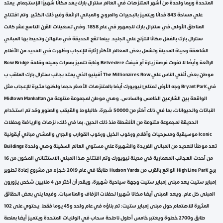
المتحدة وربما واحدة من أشهر المتنزهات في العالم سنترال بارك يعد مكانًا شهيرًا للإستجمام. يمتد
علي مساحة 843 فدانًا ويتميز بالبحيرات والمروج والمباني الرائعة وغير ذلك الكثير. وتم افتتاح
المناطق الأولى في سنترال بارك للجمهور في عام 1858. وفي تسعينات القرن التاسع عشر كانت
سنترال بارك بالفعل مكانًا للتزلج علي الجليد. بينما تقع الحديقة في مانهاتن وتحيط بها المباني
الشاهقة وحياة المدينة وتشمل بعض المعالم الأكثر إثارة للإعجاب وظهرت في العديد من الأفلام
Bow Bridge وغابة تتميز بممرات جميله وقلعة Belvedere الرائعة وأيضًا لا تفوت فرصة زيارة أبر فيفث
أفينيو الذي يمتد بجانب سنترال بارك الملقب ب The Millionaires Row موطن بعض أغني الناس علي
وجه الأرض تمتلئ نيويورك أيضا بالمتنزهات الأصغر حجما ولكنها مثيرة للإعجاب مثل Bryant Park في
Midtown Manhattan الواقعة بين الشارعين الخامس والسادس. وهي موطن لمجموعة متنوعة من
النباتات والحيوانات، بما في ذلك أكثر من 50000 شجرة، كالبلوط والقيقب والصنوبر وقد تم استخدام
الحديقة لمجموعة متنوعة من الأنشطة منذ ذلك الحين، بما في ذلك: نزهات والرياضة وحفلات
موسيقية ومسرحيات وأفلام وركوب الخيل وركوب القوارب والجري والمشي مباني أيقونية Iconic
Buildings تعد موطنًا للعديد من المباني الفريدة والشهيرة علي مستوي العالم السفينة وهي واحدة
من أحدث العجائب المعمارية في مدينة نيويورك وتم افتتاح هذا المبني الاستثنائي المكون من 16
طابقًا في عام 2019 كجزء من مشروع إعادة تطوير Hudson Yards الواقع بالقرب من High Line Park برج
إمباير ستيت يعد مبنى إمباير ستيت وجهة سياحية شهيرة، ويقدر أن أكثر من 4 ملايين شخص يزورون
المبنى كل عام. ويعد المبنى أيضا مكانا شهيرا لحفلات الزفاف والمناسبات. وفيما يلي بعض الحقائق
المثيرة للاهتمام حول مبنى إمباير ستيت: تم بناؤه في عام واحد و45 يوما فقط. يحتوي على 102
طابق و2700 خطوة ويعتبر خامس أطول ناطحة سحاب في الولايات المتحدة ويتميز أيضا بمنصة