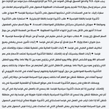
عبر الإنترنتويمكنك حجز موعد عبر الإنترنت مع TLS والدفع المسبق لهخلال الموعد في TLS، يجب عليك
تقديم جميع المستندات المطلوبة للحصول على تأشيرةوسيتم اعلامك من TLS متى سيتم إرسال جواز
سفرك إليك. ما هي المستندات التي تحتاجها للحصول على تأشيرة سياحية لفرنسا؟ ● نموذج طلب
تأشيرة فرنسا باللغة الفرنسية ● طلب تأشيرة فرنسا باللغة الإنجليزية. ● استمارة طلب التأشيرة
وموقعة ● صورتان شخصيتان حديثتان مطابقتان للمواصفات المحددة. ● جواز السفر ساري المفعول
لمدة 3 أشهر على الأقل بعد تاريخ انتهاء التأشيرة المطلوبة. ● نسخة من الصفحة الأولى من جواز
السفر السابق (إن وجد). ● خطاب دعوة من شخص مقيم في فرنسا أو من شركة أو مؤسسة فرنسية. ●
حجز طيران ذهابًا وإيابًا. ● حجز فندق أو سكن آخر في فرنسا. ● إثبات تأمين صحي يغطي جميع
تكاليف العلاج الطبي في فرنسا. ● إثبات القدرة المالية على تغطية نفقات سفرك وإقامتك في
فرنسا. ● إثبات الصلة بجنسيتك أو بلد إقامتك. تكلفة التأشيرة السياحية تعتمد الأسعار على عمر
المسافر: 80 يورو للشخص البالغ، و60 يورو للطفل الذي يتراوح عمره بين 12 و18 عاما، و40 يورو للطفل
الذي يتراوح عمره بين 6 و11 عاما. ويعفى الأطفال الذين تقل أعمارهم عن ستة سنوات.وتختلف رسوم
التأشيرة بالنسبة للمواطنين من دول أوروبا الشرقية ولكنهم ليسوا أعضاء في الاتحاد الأوروبي أو
ليسوا أعضاء في منطقة شنغن مع العلم أنه تختلف رسوم فيزا السياحة لفرنسا من دولة إلى أخرى.
ويمكنك الاطلاع على رسوم التأشيرة المحددة على موقع السفارة أو القنصلية الفرنسية في بلد
إقامتك. توضيح إذا تم منحك تأشيرة سياحية لفرنسا، فلا يسمح لك بالعمل في فرنسا ولا في أي بلد
آخر في منطقة شنغن.ولا تسمح لك التأشيرة السياحية بالبقاء لفترة طويلة في فرنسا ولا في منطقة
شنغن.أمًا إذا كنت ترغب في العمل في فرنسا فستحتاج إلى تأشيرة طويلة نصائح لزيادة فرص الحصول
على فيزا السياحة لفرنسا فيما يلي بعض النصائح التي قد تساعدك على زيادة فرص الحصول على فيزا