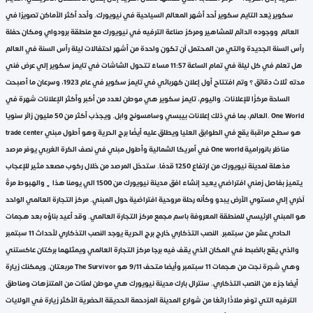
سكوير يُعد التايم سكوير أحد أشهر المعالم السياحية في نيويورك. وأحد أكثر الأماكن تصويرًا في
العالم ووجوده الدائم للمشاهير ومركز صناعة الترفيه في نيويورك مع منطقة برودواي ومكان حفلة
رأس السنة الجديدة والتي من المحتمل آن تكون واحدة من أشهر احتفالات ليلة رأس السنة في العالم
هل تعلم في كل ليلة في تمام الساعة 11:57 مساءً تتحول الشاشات في تايمز سكوير إلي عرض فني
مدته ثلاث دقائق ؟ وتم افتتاح أول إعلان كهربائي في تايمز سكوير في عام 1923، وسرعان ما أصبحت
الساحة مركزًا للإعلانات. واليوم، تايمز سكوير هي موطن لعدد من أكبر وأكثر الإعلانات شهرة في
العالم، بما في ذلك إعلانات بيبسي وسامسونج وابل. ويجذب أكثر من 50 مليون زائر سنويا. One World
trade center هو سطح مراقبة يقع في الطوابق العليا ويطلق عليه أيضًا برج الحرية وهو أطول مبني
في أمريكا الشمالية وأطول مبني في نصف الكرة الغربي يوفر مرصد One world مناظر بانورامية
مذهلة لمدينة نيويورك من ارتفاع 1250 قدمًا. ستدخل المرصد من خلال ركوب مصعد مثير للإعجاب
يتميز بفاصل زمني افتراضي يعيد إنشاء افق مدينة نيويورك من 1500 الي يومنا هذا﮼ والهبوط مرةً
آخري إلي مستوي الأرض يبدو وكأنه رحلة مروحية افتراضية حول المبني. مركز التجارة العالمي الواحد
هو المبني الرئيسي للمنطقة المعروفة باسم مجمع مركز التجارة العالمي. وقد أعيد بناؤه بعد هجمات
الحادي عشر من سبتمبر. النصب التذكاري خارج برج الحرية يوجد النصب التذكاري لأحداث 11 سبتمبر
والذي يقع بالضبط في المكان الذي يقف فيه برجا مركز التجارة العالمي ويمثلهما بركتان عاكستني
مربعتان. ويمكنك زيارة The Survivor وهي شجرة نجت من هجمات 11 سبتمبر وأيضا متحف 9/11 هو
أيضا جزء من النصب التذكاري. سنترال بارك مدينة نيويورك هي موطن لمئات من المتنزهات ومناطق
الترفيه التي توفر ملاذًا رائعًا من شوارع المدينة المزدحمة الحديقة الحضرية الأكثر زيارة في الولايات