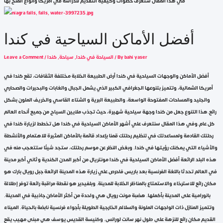
في هذا المقال ستعرف خطوات وكيفية التقديم للدراسة في امريكا وانواع المنح بها
أفضل الأماكن السياحية في كندا
bahi yaser
/ By
السياحة في كندا
,
سياحة
,
كندا
/
Leave a Comment
أفضل الأماكن والوجهات السياحية في كندا أرض الطبيعة الخلابة مختلفة الثقافات، تقع كندا في
أمريكا الشمالية، وتتميز بتنوعها الجغرافي الكبير الذي يشمل الجبال والغابات والبحيرات والصحاري
والجليد والمساحات المفتوحة الواسعة، والطبيعة البرية و الشتاء القاسي والخريف الملون بشكل
رائع.هذا التنوع جعل من كندا وجهة سياحية شهيرة، حيث تجذب ملايين السياح من جميع أنحاء العالم
كل عام.وفي هذا المقال سنتعرف علي أشهر الأماكن السياحية في كندا هل تخطط لزيارة كندا في
رحلتك القادمة ولمساعدتك في تنظيم رحلتك قمنا بإعداد قائمة بالأماكن المثيرة للاهتمام والأنشطة
والأشياء التي يمكنك رؤيتها في كندا. وبغض النظر عن موسم رحلتك، ستجد شيئًا ستتعجب منه في
هذه البلد الرائعة أفضل الأماكن السياحية في كندا مونتريال من أكبر المدن الكندية وثاني أكبر مدينة
في العالم تحدثا باللغة الفرنسية بعد باريس فاحرص علي زيارة هذه المدينة الرائعة جبل رويال بارك هو
مكان رائع للاسترخاء والاستمتاع بالمناظر الخلابة للمدينة. وبلفيدير هو نقطة مراقبة رائعة توفر إطلالة
بانورامية على المدينة بأكملها. هضبة مونت رويال هي واحدة من أكثر الأماكن جاذبية في المدينة.
وتتميز المنازل ذات الواجهات الملونة والسلالم الخارجية الطويلة بأجواء فرنسية نابضة بالحياة. الميناء
القديم مكان رائع للنزهة على طول نهر سانت لورانس. وكنيسة القديس يوسف هي مبنى مهيب يقع