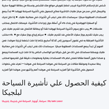
شخص اخر لإستلام التاشيرة فيجب احضار تفويض موقع منك للشخص ونسخة من بطاقة الهوية سارية
والايصال الذي صدر من مركز طلبات التاشيرة نصائح للحصول علي تأشيرة السياحة لهولندا ● ابدأ بجمع
المستندات المطلوبة مبكرًا. سيساعدك ذلك على تجنب أي تأخيرات في معالجة طلبك. ● إذا كان لديك
أي أسئلة حول إجراءات التأشيرة، فيمكنك الاتصال بمكتب vfs أو السفارة الهولندية في بلدك
ملاحظات ● يجب دفع رسوم تأشيرة السياحة لهولندا نقدًا أو ببطاقة الائتمان عند تقديم طلبك في
مكتب vfs. ● يجب عليك تقديم جواز سفرك الأصلي عند تقديم طلبك. ● سيتم إرجاع جواز سفرك مع
التأشيرة المرفقة به في غضون أسبوعين إلى ثلاثة أسابيع ختاما إذا كنت تخطط لزيارة هولندا، فمن
المهم أن تبدأ بجمع المستندات المطلوبة مبكرًا. سيساعدك ذلك على تجنب أي تأخيرات في معالجة
طلبك ويمكننا مساعدتك في ذلك من قبل خبرائنا عبر الواتساب الخاص بنا اذا كنت تريد المساعدة وجمع
المستندات بعناية ومعلومات دقيقة قبل تقديمها لمكتب vfs و هكذا نكون أتممنا مقالنا نتمنى لكم
رحلة سعيدة وموفقة مقالات عن السياحة في هولندا السياحة في هولندا – تعرف علي خطوات
الحصول علي التأشيرة اقرأ المزيد السياحة في هولندا أهم وأشهر مدن هولندا اقرأ المزيد
كيفية الحصول علي تأشيرة السياحة
لبلجيكا
bahi yaser
/ By
سياحة
,
أوروبا
,
السياحة في بلجيكا
,
بلجيكا