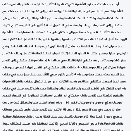
لهولندا من مكتب vfs أولاً، يجب عليك تحديد نوع التأشيرة التي تحتاجها ● تأشيرة شنغن هذه
التأشيرة تسمح لك بالسفر إلى هولندا والإقامة فيها لمدة تصل إلى 90 يومًا. ثانيًا، يجب عليك جمع
المستندات المطلوبة. وتختلف المستندات المطلوبة حسب نوع التأشيرة التي تحتاجها. بشكل عام،
ستحتاج إلى تقديم ما يلي: ● جواز سفر ساري المفعول لمدة 3 أشهر على الأقل بعد تاريخ انتهاء
صلاحية التأشيرة. ● صور شخصية صورتان حديثتان على خلفية بيضاء. ● استمارة طلب التأشيرة
الهولندية أكمل استمارة الطلب عبر الإنترنت واطبعها ووقعها وتكون باللغة الانجليزية ● تذاكر السفر
حجز طيران ذهابًا وإيابًا. ● الإقامة حجز فندق أو إقامة أخرى في هولندا. ● خطاب التغطية يوضح
الغرض من سفرك ومسار رحلتك. ● الموارد المالية إثبات الموارد المالية الكافية لتمويل رحلتك. ● تأمين
سفر إثبات وجود تأمين سفر يغطي فترة إقامتك في هولندا. ● إذا كنت موظف ستحتاج إلى تقديم
شهادة عمل توضح دخلك ووظيفتك. ● إذا كنت طالب ستحتاج إلى تقديم شهادة قيد من مدرستك.
● تأمين وتقرير طبي ثالثًا، يجب عليك حجز موعد في مكتب vfs حجز الموعد حيث يمكنك حجز موعد
عبر الإنترنت أو عن طريق الاتصال بمكتب طلبات التأشيرات vfs وبعد الحجز لموعدك ستتلقي رسالة عبر
البريد الالكتروني لتأكيد الموعد رابعا تقديم الطلب والمقابلة يجب عليك تقديم طلبك في مكتب vfs
والحضور شخصيًا وعند تقديم طلبك، ستحتاج إلى تقديم المستندات المطلوبة في الميعاد المحدد
لموعدك ودفع الرسوم والرسوم غالبا تكون 80£ ويتم إعفاء الطلاب منها والاطفال تحت سن ست
سنوات ويجب دفع هذه الرسوم نقدًا أو ببطاقة الائتمان عند تقديم طلبك.وأيضًا يتم جمع بصماتك
للاصابع وصورة رقمية حية اثناء موعدك خامسًا، يجب عليك انتظار رد على طلبك ويستغرق معالجة
طلبات التأشيرة عادةً ما بين أسبوعين وثلاثة أسابيع. إذا تمت الموافقة على طلبك، فستتلقى جواز
سفرك مع التأشيرة المرفقة به. وإذا تم رفض طلبك، فستتلقى خطابًا يوضح سبب الرفض واذا حضر