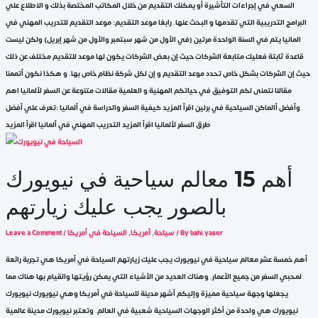
السعي في إجراءات التأشيرة أو يمكنك التقديم من خلال المكاتب المختصة بذلك و الاطلاع علي
البرامج التدريبية التي تقدمها و البحث عنها. رابعًا موعد التقديم: موعد التقديم للتدريب المهني في
المانيا يتم في السنة الواحدة مرتين (في الأول من شهر سبتمبر والأول من شهر إبريل) ولكن ليست
قاعدة ثابتة فعليك متابعة الشركات حيث إن بعض الشركات يكون لها موعد للتقديم مختلف عن ذلك
حيث إن الشركات بشكل خاص تحدد موعد التقديم و إن لكل شركة نظام خاص بها. و هكذا نكون أتممنا
مقالنا نتمنى لكم التوفيق في حياتكم المهنية و العلمية مقالات متنوعة عن السفر لألمانيا اهم
وأفضل أالماكن السياحية في برلين اقرأ المزيد كيفية السفر والدراسة في ألمانيا :تعرف علي أفضل
طرق السفر لألمانيا اقرأ المزيد التدريب المهني في ألمانيا اقرأ المزيد
أهم 15 معالم سياحية في نيويورك
بالصور يجب عليك زيارتهم
bahi yaser
/ By
سياحة
,
أمريكا
,
السياحة في أمريكا
/
Leave a Comment
أهم خمسة عشر معالم سياحية في نيويورك يجب عليك زيارتهم السياحة في أمريكا هي تجربة رائعة
لمحبي السفر من جميع الأعمار. وهناك العديد من الأشياء التي يمكن رؤيتها والقيام بها هناك مما
يجعلها وجهة سياحية مميزة وإليكم أشهر مدينة للسياحة في أمريكا وهي نيويورك نيويورك
نيويورك هي واحدة من أكثر الوجهات السياحية شعبية في العالم. وتعتبر نيويورك مدينة عالمية