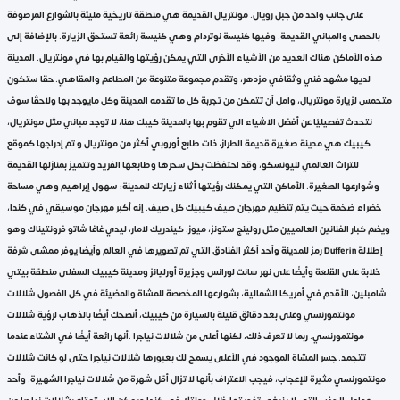
على جانب واحد من جبل رويال. مونتريال القديمة هي منطقة تاريخية مليئة بالشوارع المرصوفة
بالحصى والمباني القديمة. وفيها كنيسة نوتردام وهي كنيسة رائعة تستحق الزيارة. بالإضافة إلى
هذه الأماكن هناك العديد من الأشياء الأخرى التي يمكن رؤيتها والقيام بها في مونتريال. المدينة
لديها مشهد فني وثقافي مزدهر، وتقدم مجموعة متنوعة من المطاعم والمقاهي. حقا ستكون
متحمس لزيارة مونتريال، وآمل أن تتمكن من تجربة كل ما تقدمه المدينة وكل مايوجد بها ولاحقًا سوف
نتحدث تفصيليًا عن أفضل الاشياء الي تقوم بها بالمدينة كيبك هنا، لا توجد مباني مثل مونتريال،
كيبيك هي مدينة صغيرة قديمة الطراز، ذات طابع أوروبي أكثر من مونتريال و تم إدراجها كموقع
للتراث العالمي لليونسكو، وقد احتفظت بكل سحرها وطابعها الفريد وتتميز بمنازلها القديمة
وشوارعها الصغيرة. الأماكن التي يمكنك رؤيتها أثناء زيارتك للمدينة: سهول إبراهيم وهي مساحة
خضراء ضخمة حيث يتم تنظيم مهرجان صيف كيبيك كل صيف. إنه أكبر مهرجان موسيقي في كندا،
ويضم كبار الفنانين العالميين مثل رولينج ستونز، ميوز، كيندريك لامار، ليدي غاغا شاتو فرونتيناك وهو
رمز للمدينة وأحد أكثر الفنادق التي تم تصويرها في العالم وأيضا يوفر ممشى شرفة Dufferin إطلالة
خلابة على القلعة وأيضًا على نهر سانت لورانس وجزيرة أورليانز ومدينة كيبيك السفلى منطقة بيتي
شامبلين، الأقدم في أمريكا الشمالية، بشوارعها المخصصة للمشاة والمضيئة في كل الفصول شلالات
مونتمورنسي وعلى بعد دقائق قليلة بالسيارة من كيبيك، أنصحك أيضًا بالذهاب لرؤية شلالات
مونتمورنسي. ربما لا تعرف ذلك، لكنها أعلى من شلالات نياجرا .أنها رائعة أيضًا في الشتاء عندما
تتجمد. جسر المشاة الموجود في الأعلى يسمح لك بعبورها شلالات نياجرا حتى لو كانت شلالات
مونتمورنسي مثيرة للإعجاب، فيجب الاعتراف بأنها لا تزال أقل شهرة من شلالات نياجرا الشهيرة. وأحد