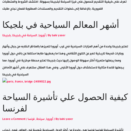
تعرف على كيفية التقديم للحصول على فيزا السياحة لبلجيكا بسهولة. اكتشف الشروط والمتطلبات
الضرورية، بالإضافة إلى خطوات التقديم والمستندات المطلوبة لضمان نجاح طلبك
أشهر المعالم السياحية في بلجيكا
bahi yaser
/ By
أوروبا
,
السياحة في بلجيكا
,
بلجيكا
تعتبر بلجيكا واحدة من أهم المزارات السياحية في غرب أوروبا لتميزها بالمناظر الخلابه من جبال وأنهار
وبنايات قديمة تاريخية تعبر عن التنوع الثقافي وهذا ما يعطيها طابعا مختلفا عن باقي دول أوروبا
ومما يجعلها متميزة أكثر سهولة الوصول إليها حيث بلجيكا تعتبر محطة مركزية في أوروبا، مما
يجعلها قاعدة مثالية لاستكشاف دول أوروبا الأخرى. وفي هذا المقال سنتعرف علي أشهر الأماكن
السياحية في بلجيكا
كيفية الحصول علي تأشيرة السياحة
لفرنسا
bahi yaser
/ By
أوروبا
,
سياحة
,
فرنسا
/
Leave a Comment
تأشيرة السياحة لفرنسا فرنسا هي واحدة من أكثر الدول السياحية شعبية في العالم، فهي تجذب