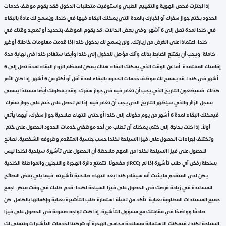
إذا اجتزت فحص الهوية والتقييم الطبي واستوفيت متطلبات الدخول فقد يقوم موظف خدمات
الحدود بختم جواز سفرك أو إخبارك بالمدة التي يمكنك البقاء فيها في كندا. ويُسمح لك عادةً بالبقاء
في كندا لمدة تصل إلى 6 أشهر. وفي بعض الحالات، قد يقوم الموظف بتحديد أو تمديد وقتك في
كندا، اعتمادًا على الغرض من زيارتك. ولن يُسمح لك بدخول كندا إذا قدمت معلومات خاطئة أو غير
كاملة. ويجب أن يقتنع الضابط بذلك وأنك مؤهل للدخول إلى كندا وأيضا ستغادر كندا في نهاية مدة
إقامتك المعتمدة. أما عن الوقت الذي يمكنك البقاء هناك يمكن لمعظم الزوار البقاء لمدة تصل إلى 6
أشهر في كندا. قد يسمح لك موظف خدمات الحدود بالبقاء لمدة أقل أو أكثر من 6 أشهر. إذا كان الأمر
كذلك، فسيضعون التاريخ الذي يجب أن تغادر فيه في جواز سفرك. وقد يعطونك أيضًا مستندًا يسمى
بسجل الزائر والذي سيُظهر التاريخ الذي يجب أن تغادر فيه. إذا لم تحصل على ختم على جواز سفرك،
فيمكنك البقاء لمدة 6 أشهر من يوم دخولك إلى كندا أو حتى انتهاء صلاحية جواز سفرك، أيهما يأتي
أولاً. إذا كنت بحاجة إلى ختم، يمكنك أن تطلب من أحد موظفي خدمات الحدود الحصول على ختم.
وتختلف إجراءات الحصول على فيزا السياحة لكندا حسب جنسية المتقدم وظروفه الشخصية. نصائح
للحصول على فيزا السياحة لكندا من المهم ملاحظة أن الحصول على تأشيرة سياحية لكندا ليس
مضمونًا. تتمتع دائرة الهجرة واللاجئين والمواطنة الكندية (IRCC) بسلطة رفض أي طلب تأشيرة إذا لم
يكن لدى المتقدم ما يثبت أنه سيغادر كندا بعد انتهاء صلاحية تأشيرته. فيما يلي بعض النصائح
للمساعدة في زيادة فرصك في الحصول على فيزا السياحة لكندا: قدم طلبك في وقت مبكر. اجمع
جميع المستندات المطلوبة بعناية. تأكد من تعبئة استمارة طلب التأشيرة بعناية وإكمالها بالكامل. كن
صادقًا وواضحًا في مقابلتك مع مسؤول التأشيرة. إذا كنت تواجه صعوبة في الحصول على فيزا
السياحة لكندا، فيمكنك الاستعانة بمساعدة محامي الهجرة أو شركتنا لخدمات التأشيرات ونتمنى لك