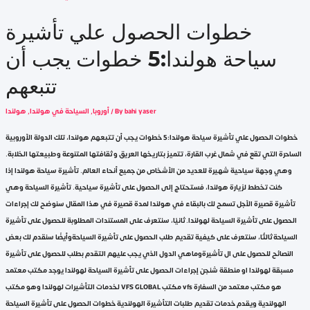
خطوات الحصول علي تأشيرة
سياحة هولندا:5 خطوات يجب أن
تتبعهم
bahi yaser
/ By
أوروبا
,
السياحة في هولندا
,
هولندا
خطوات الحصول علي تأشيرة سياحة هولندا:5 خطوات يجب أن تتبعهم هولندا، تلك الدولة الأوروبية
الساحرة التي تقع في شمال غرب القارة، تتميز بتاريخها العريق وثقافتها المتنوعة وطبيعتها الخلابة.
وهي وجهة سياحية شهيرة للعديد من الأشخاص من جميع أنحاء العالم. تأشيرة سياحة هولندا إذا
كنت تخطط لزيارة هولندا، فستحتاج إلى الحصول على تأشيرة سياحية. تأشيرة السياحة وهي
تأشيرة قصيرة الأجل تسمح لك بالبقاء في هولندا لمدة قصيرة في هذا المقال سنوضح لك إجراءات
الحصول على تأشيرة السياحة لهولندا.ثانيًا، سنتعرف على المستندات المطلوبة للحصول على تأشيرة
السياحةثالثًا، سنتعرف على كيفية تقديم طلب الحصول على تأشيرة السياحةوأيضًا سنقدم لك بعض
النصائح للحصول على ال تأشيرةوماهي الدول الذي يجب عليهم التقدم بطلب للحصول على تأشيرة
مسبقة لهولندا او منطقة شنجن إجراءات الحصول على تأشيرة السياحة لهولندا يوجد مكتب معتمد
لخدمات التأشيرات لهولندا وهو مكتب VFS GLOBAL مكتب vfs هو مكتب معتمد من السفارة
الهولندية ويقدم خدمات تقديم طلبات التأشيرة الهولندية خطوات الحصول على تأشيرة السياحة