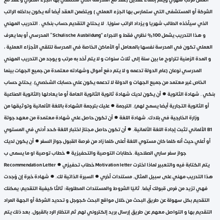
الشركة أو المستشفى التي ستمارس بها الجزء العملي ) ويتضمن العقد أيضا أنه يكون بداخله الراتب
الذي سيأخذه الطالب شهريا و يزداد الراتب سنويًا. لا يحتاج التقديم حساب بنكي . التدريب المهني
المدرسي أو بما يعرف “Schulische Ausbildung” و هذا التدريب يشمل 100% نظري فقط و الاجراء
العملي تكون في المدرسة نفسها بالمعامل أو الأماكن الخاصة في المدرسة لتلقي الأجزاء العملية ،
و المدة الزمنية تتراوح ما بين سنة إلى ثلاث سنوات و لا يتم أخد به مرتب و يوجد من التدريب المهني
المدرسي نوعان (عام الدولة تدعمه و لا يتم دفع أموال وشهادته معتمدة من جميع الجهات بينما
الخاص غير معتمد من جميع الجهات و الدولة لا تدعمه يكون علي حسابك الشخصي). يحتاج حساب
بنكي . شهادة الثانوية ● أن يكون لديك شهادة ثانوية الثانوية العامة أو ما يعادلها (الثانوية الصناعية
أو الثانوية التجارية أيضا يسمح لهم). الترجمة ● عليك بترجمة الشهادة باللغة الألمانية وتوثيقها من
وزارة الخارجية في بلادك. شهادة اللغة ● أن تكون حاصل علي شهادة معتمدة من معهد جوتة
الألماني تثبت إجادة اللغة الألمانية. ● أن تكون حاصل مجتاز اختبار اللغة كحد أدني في المستوي B1
أو أعلي حيث أنه كلما كان مستوي اللغة أعلى كلما زاد من فرصة القبول جواز السفر ● أن يكون لديك
جواز سفر ساري الصلاحية. خطابات التوصية والتحفيزية ● خطاب توصية او ما يسمى ب
Recommendation Letter ● خطاب تحفيزي Motivation letter يتم الكتابة فيه والتعبير لماذا اخترت
هذا التدريب مهني على سبيل المثال. مستندات أخري ● السيرة الذاتية لك. ● شهادة خبرة إن وُجدت
فهي تزيد من فرص قبولك أيضا. ثانيًا الشروط والمستندات المطلوبة: ثالثًا كيفية التقديم: يمكنك
التقديم بكل سهولة عن طريق البحث من خلال مواقع البحث كجوجل و تحديد الشركة أو الجهة المراد
التقديم بها و التواصل معهم عن طريق إرسال بريد إلكتروني لهم ثم انتظار الرد بالقبول. بعد ذلك يتم