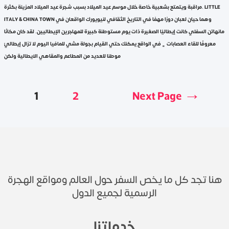
مراقبة ويتمتع بشعبية خاصة خلال موسم عيد الميلاد بسبب شجرة عيد الميلاد المزينة بكثرة. LITTLE
ITALY & CHINA TOWN وهما حيان لعبان دورًا مهمًا في التاريخ الثقافي لنيويورك الواقعان في
مانهاتن السفلي كانت إيطاليًا الصغيرة ذات يوم مستوطنة كبيرة للمهاجرين الإيطاليين. لقد كان مكانًا
معروفًا للقاء العصابات﮼ في الواقع يمكنك حتي القيام بجولة مشي للمافيا اليوم لا تزال إيطاليً
موطنا للعديد من المطاعم والمقاهي الايطالية ولكن
1
2
Next Page
→
هنا تجد كل ما يخص السفر حول العالم ومواقع الهجرة
الرسمية لجميع الدول
خدماتنا