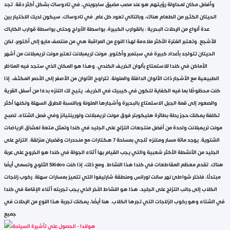
وأفضل مكان لمحاولة رؤيتهم هو عند مصب مضيق ساجويني، في تادوساك بشكل أكثر دقة. تجد
الحيتان الكثير من الطعام هناك، وبالتالي تعود كل عام. في تادوساك، سيكون لديك الاختيار بين
عدة أنواع من الرحلات البحرية : بالقوارب الكبيرة، بواسطة الأبراج وحتى بواسطة قوارب الكاياك
للأشجع. وتعتبر الفترة الأكثر ملاءمة لهذا النوع من المراقبة هي من منتصف مايو إلى أكتوبر، لكن
الحيتان تتواجد بأعداد كبيرة في سبتمبر وأكتوبر. مونت تريمبلانت تعتبر مونت تريمبلانت من أشهر
الأماكن في كندا للاستمتاع بألوان الخريف الكندي. وهذا هو المكان الذي ستجد فيه المناظر
الطبيعية مع الأشجار ذات الألوان الدافئة والملونة. تتراوح الألوان من الأصفر إلى الأحمر المكثف. إذا
كنت محظوظًا بما فيه الكفاية لتكون في كيبيك في الخريف. يتيح لك التنزه بدءًا من أسفل القرية
والصعود إلى قمة الجبل الاستمتاع بالبحيرة وأشجارها الملونة وبالنسبة للطرق السهلة ولكنها أكثر
تكلفة يمكنك حجز رحلة بطائرة هليكوبتر فوق مونت تريمبلانت ولورينتيانز وفي فصل الشتاء، تصبح
مونت تريمبلانت واحدة من أفضل منتجعات التزلج على الجليد في كندا وتمثل متعة لعشاق الرياضات
الشتوية. يوجد مائة مسار ومتنزه ثلجي بمساحة 7 هكتارات مع منحدرات وقضبان منزلقة. التزلج على
الجليد من الأنشطة الأكثر شعبية والتي يجب القيام بها أثناء الجولة في كندا هو الخروج على عربة
الثلوج وتسمى أيضًا Skidoo هناك. تقدم معظم المقاطعات في كندا هذا النشاط. ومع ذلك، إذا كنت
مبتدئًا، فاختر شواطئ نهر سانت لورانس ومنطقة شارليفوا التي تتميز بمسارات سهلة. ركوب زلاجات
الكلاب إلى جانب التزلج على الجليد، هذا هو النشاط الآخر الذي يجب تجربته أثناء الإقامة في كندا
في الشتاء وهو ركوب الزلاجات التي تجرها الكلاب. هنا أيضًا، يمكنك تجربة هذا النوع من الرحلات في
جميع