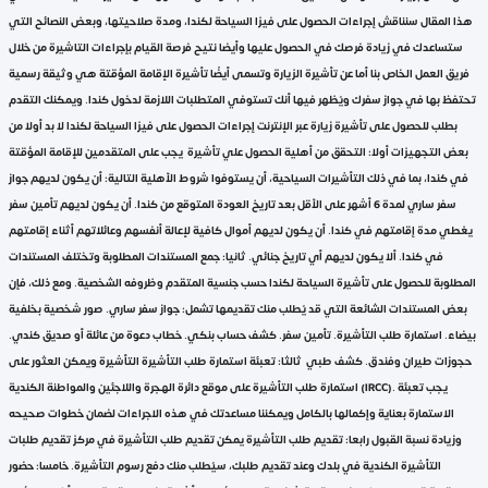
هذا المقال سنناقش إجراءات الحصول على فيزا السياحة لكندا، ومدة صلاحيتها، وبعض النصائح التي
ستساعدك في زيادة فرصك في الحصول عليها وأيضا نتيح فرصة القيام بإجراءات التاشيرة من خلال
فريق العمل الخاص بنا أما عن تأشيرة الزيارة وتسمى أيضًا تأشيرة الإقامة المؤقتة هي وثيقة رسمية
تحتفظ بها في جواز سفرك ويُظهر فيها أنك تستوفي المتطلبات اللازمة لدخول كندا. ويمكنك التقدم
بطلب للحصول على تأشيرة زيارة عبر الإنترنت إجراءات الحصول على فيزا السياحة لكندا لا بد أولا من
بعض التجهيزات أولا: التحقق من أهلية الحصول علي تأشيرة يجب على المتقدمين للإقامة المؤقتة
في كندا، بما في ذلك التأشيرات السياحية، أن يستوفوا شروط الأهلية التالية: أن يكون لديهم جواز
سفر ساري لمدة 6 أشهر على الأقل بعد تاريخ العودة المتوقع من كندا. أن يكون لديهم تأمين سفر
يغطي مدة إقامتهم في كندا. أن يكون لديهم أموال كافية لإعالة أنفسهم وعائلاتهم أثناء إقامتهم
في كندا. ألا يكون لديهم أي تاريخ جنائي. ثانيا: جمع المستندات المطلوبة وتختلف المستندات
المطلوبة للحصول على تأشيرة السياحة لكندا حسب جنسية المتقدم وظروفه الشخصية. ومع ذلك، فإن
بعض المستندات الشائعة التي قد يُطلب منك تقديمها تشمل: جواز سفر ساري. صور شخصية بخلفية
بيضاء. استمارة طلب التأشيرة. تأمين سفر. كشف حساب بنكي. خطاب دعوة من عائلة أو صديق كندي.
حجوزات طيران وفندق. كشف طبي ثالثا: تعبئة استمارة طلب التأشيرة التأشيرة ويمكن العثور على
استمارة طلب التأشيرة على موقع دائرة الهجرة واللاجئين والمواطنة الكندية (IRCC). يجب تعبئة
الاستمارة بعناية وإكمالها بالكامل ويمكننا مساعدتك في هذه الاجراءات لضمان خطوات صحيحه
وزيادة نسبة القبول رابعا: تقديم طلب التأشيرة يمكن تقديم طلب التأشيرة في مركز تقديم طلبات
التأشيرة الكندية في بلدك وعند تقديم طلبك، سيُطلب منك دفع رسوم التأشيرة. خامسا: حضور