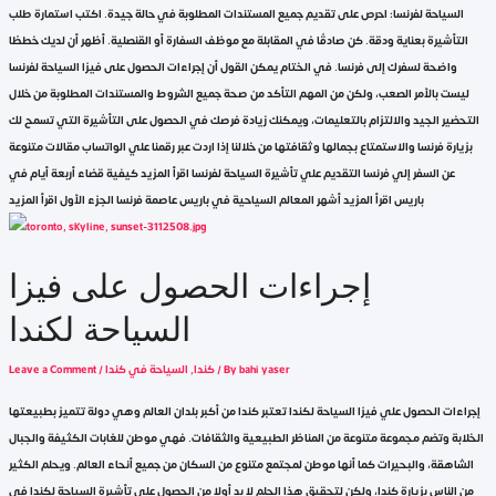
السياحة لفرنسا: احرص على تقديم جميع المستندات المطلوبة في حالة جيدة. اكتب استمارة طلب
التأشيرة بعناية ودقة. كن صادقًا في المقابلة مع موظف السفارة أو القنصلية. أظهر أن لديك خططًا
واضحة لسفرك إلى فرنسا. في الختام يمكن القول أن إجراءات الحصول على فيزا السياحة لفرنسا
ليست بالأمر الصعب، ولكن من المهم التأكد من صحة جميع الشروط والمستندات المطلوبة من خلال
التحضير الجيد والالتزام بالتعليمات، ويمكنك زيادة فرصك في الحصول على التأشيرة التي تسمح لك
بزيارة فرنسا والاستمتاع بجمالها وثقافتها من خلالنا إذا اردت عبر رقمنا علي الواتساب مقالات متنوعة
عن السفر إلي فرنسا التقديم علي تأشيرة السياحة لفرنسا اقرأ المزيد كيفية قضاء أربعة أيام في
باريس اقرأ المزيد أشهر المعالم السياحية في باريس عاصمة فرنسا الجزء الأول اقرأ المزيد
إجراءات الحصول على فيزا
السياحة لكندا
bahi yaser
/ By
كندا
,
السياحة في كندا
/
Leave a Comment
إجراءات الحصول علي فيزا السياحة لكندا تعتبر كندا من أكبر بلدان العالم وهي دولة تتميز بطبيعتها
الخلابة وتضم مجموعة متنوعة من المناظر الطبيعية والثقافات. فهي موطن للغابات الكثيفة والجبال
الشاهقة، والبحيرات كما أنها موطن لمجتمع متنوع من السكان من جميع أنحاء العالم. ويحلم الكثير
من الناس بزيارة كندا، ولكن لتحقيق هذا الحلم لا بد أولا من الحصول على تأشيرة السياحة لكندا في