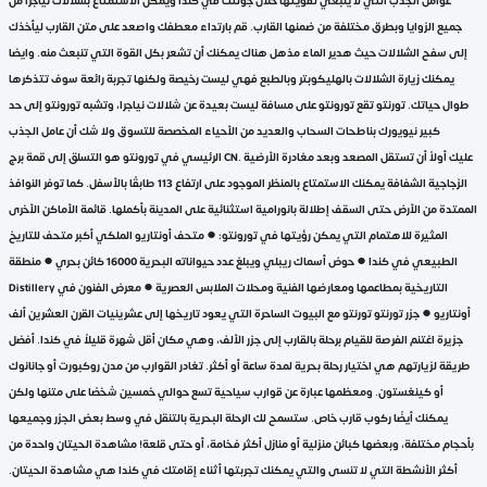
عوامل الجذب التي لا ينبغي تفويتها خلال جولتك في كندا ويمكن الاستمتاع بشلالات نياجرا من
جميع الزوايا وبطرق مختلفة من ضمنها القارب. قم بارتداء معطفك واصعد على متن القارب ليأخذك
إلى سفح الشلالات حيث هدير الماء مذهل هناك يمكنك أن تشعر بكل القوة التي تنبعث منه. وايضا
يمكنك زيارة الشلالات بالهليكوبتر وبالطبع فهي ليست رخيصة ولكنها تجربة رائعة سوف تتذكرها
طوال حياتك. تورنتو تقع تورونتو على مسافة ليست بعيدة عن شلالات نياجرا، وتشبه تورونتو إلى حد
كبير نيويورك بناطحات السحاب والعديد من الأحياء المخصصة للتسوق ولا شك أن عامل الجذب
الرئيسي في تورونتو هو التسلق إلى قمة برج CN. عليك أولاً أن تستقل المصعد وبعد مغادرة الأرضية
الزجاجية الشفافة يمكنك الاستمتاع بالمنظر الموجود على ارتفاع 113 طابقًا بالأسفل. كما توفر النوافذ
الممتدة من الأرض حتى السقف إطلالة بانورامية استثنائية على المدينة بأكملها. قائمة الأماكن الأخرى
المثيرة للاهتمام التي يمكن رؤيتها في تورونتو: ● متحف أونتاريو الملكي أكبر متحف للتاريخ
الطبيعي في كندا ● حوض أسماك ريبلي ويبلغ عدد حيواناته البحرية 16000 كائن بحري ● منطقة
Distillery التاريخية بمطاعمها ومعارضها الفنية ومحلات الملابس العصرية ● معرض الفنون في
أونتاريو ● جزر تورنتو تورنتو مع البيوت الساحرة التي يعود تاريخها إلى عشرينيات القرن العشرين ألف
جزيرة اغتنم الفرصة للقيام برحلة بالقارب إلى جزر الألف، وهي مكان أقل شهرة قليلاً في كندا. أفضل
طريقة لزيارتهم هي اختيار رحلة بحرية لمدة ساعة أو أكثر. تغادر القوارب من مدن روكبورت أو جانانوك
أو كينغستون. ومعظمها عبارة عن قوارب سياحية تسع حوالي خمسين شخصًا على متنها ولكن
يمكنك أيضًا ركوب قارب خاص. ستسمح لك الرحلة البحرية بالتنقل في وسط بعض الجزر وجميعها
بأحجام مختلفة، وبعضها كبائن منزلية أو منازل أكثر فخامة، أو حتى قلعة! مشاهدة الحيتان واحدة من
أكثر الأنشطة التي لا تنسى والتي يمكنك تجربتها أثناء إقامتك في كندا هي مشاهدة الحيتان.