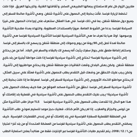
ملايين الزوار كل عام للاستمتاع بجمالها الطبيعي الساحر، وثقافتها الغنية، وتاريخها العريق. فإذا كنت
تخطط لزيارة فرنسا، فأنت بحاجة إلى الحصول على تأشيرة شنغن، وهي تأشيرة صالحة للسفر إلى
جميع دول منطقة شنغن، بما في ذلك فرنسا. في هذا المقال سنتعرف على إجراءات الحصول على فيزا
السياحة لفرنسا، بدءًا من الشروط العامة، مرورًا بالمستندات المطلوبة، وانتهاءً بمدة صلاحية التأشيرة
ورسومها. اولآ هيا بنا نعرف ما هي التأشيرة السياحية لفرنسا التأشيرة السياحية لفرنسا هي تأشيرة
صالحة لمدة تصل إلى 90 يومًا من يوم وصولك إلى منطقة شنغن و يسمح لك بالسفر إلى فرنسا.
وستتم إضافة ملصق على جواز سفرك يثبت أنه يسمح لك بالبقاء والسفر في البلاد. آما عن من يحتاج
إلى تأشيرة سياحية لفرنسا؟ تحتاج إلى تأشيرة سياحية لفرنسا إذا كنت مواطنا أجنبيًا من بلد خارج
منطقة شنغن. ولكن بعض البلدان وقعت اتفاقيات مع منطقة شنغن ولا يحتاج مواطنيها إلى تأشيرة.
ولكن يجب عليك التحقق من وضعك قبل التقدم بطلب للحصول على تأشيرة فمثلًا علي سبيل المثال،
لا يحتاج مواطنو الاتحاد الأوروبي إلى تأشيرة سياحية للسفر إلى فرنسا. لمعرفة ما إذا كنت بحاجة إلى
تأشيرة سياحية للسفر إلى فرنسا، تحقق من تأشيرة مساعد الموقع من هنا كيف يمكنك الحصول على
تأشيرة سياحية؟ يجب عليك التقدم بطلب للحصول على تأشيرة سياحية في قنصلية بلد إقامتك أو
مركز طلب التأشيرة مثل TLS هذا هو الحال إذا تقدمت بطلب للحصول على تأشيرة سياحية لفرنسا
من تونس والجزائر والمغرب. إذا لم يكن الأمر كذلك، فعليك حجز موعد لتسليم نموذج طلب التأشيرة
في المنطقة القنصلية للسفارة الفرنسية في بلد إقامتك أو في إحدى القنصليات الفرنسية. كيف
يمكنني التقدم بطلب للحصول على تأشيرة سياحية لفرنسا من المملكة المتحدة أو من بلد آخر؟ اعتبارا
من 1 / 12 / 2018، يتم تقديم طلبات التأشيرة لفرنسا عبر الإنترنت فقط من هناابدأ بملئ استمارة الطلب