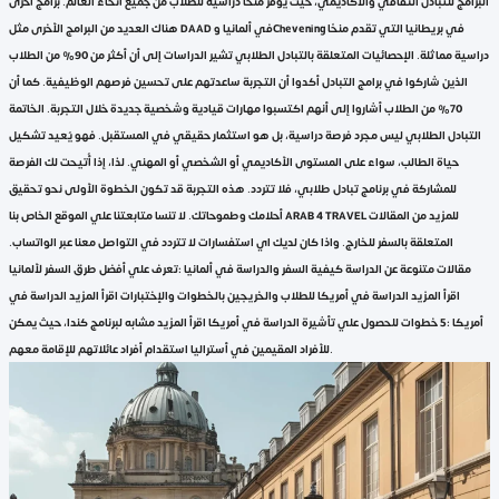
البرامج للتبادل الثقافي والأكاديمي، حيث يوفر منحًا دراسية للطلاب من جميع أنحاء العالم. برامج أخرى
هناك العديد من البرامج الأخرى مثل DAAD في ألمانيا وChevening في بريطانيا التي تقدم منحًا
دراسية مماثلة. الإحصائيات المتعلقة بالتبادل الطلابي تشير الدراسات إلى أن أكثر من 90% من الطلاب
الذين شاركوا في برامج التبادل أكدوا أن التجربة ساعدتهم على تحسين فرصهم الوظيفية. كما أن
70% من الطلاب أشاروا إلى أنهم اكتسبوا مهارات قيادية وشخصية جديدة خلال التجربة. الخاتمة
التبادل الطلابي ليس مجرد فرصة دراسية، بل هو استثمار حقيقي في المستقبل. فهو يُعيد تشكيل
حياة الطالب، سواء على المستوى الأكاديمي أو الشخصي أو المهني. لذا، إذا أُتيحت لك الفرصة
للمشاركة في برنامج تبادل طلابي، فلا تتردد. هذه التجربة قد تكون الخطوة الأولى نحو تحقيق
أحلامك وطموحاتك. لا تنسا متابعتنا علي الموقع الخاص بنا ARAB 4 TRAVEL للمزيد من المقالات
المتعلقة بالسفر للخارج. واذا كان لديك اي استفسارات لا تتردد في التواصل معنا عبر الواتساب.
مقالات متنوعة عن الدراسة كيفية السفر والدراسة في ألمانيا :تعرف علي أفضل طرق السفر لألمانيا
اقرأ المزيد الدراسة في أمريكا للطلاب والخريجين بالخطوات والإختبارات اقرأ المزيد الدراسة في
أمريكا :5 خطوات للحصول علي تأشيرة الدراسة في أمريكا اقرأ المزيد مشابه لبرنامج كندا، حيث يمكن
للأفراد المقيمين في أستراليا استقدام أفراد عائلاتهم للإقامة معهم.