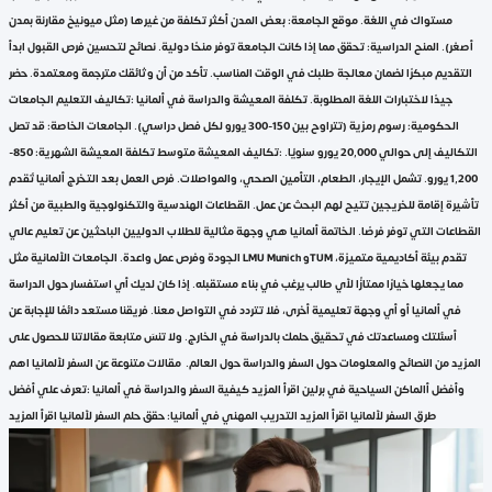
مستواك في اللغة. موقع الجامعة: بعض المدن أكثر تكلفة من غيرها (مثل ميونيخ مقارنة بمدن
أصغر). المنح الدراسية: تحقق مما إذا كانت الجامعة توفر منحًا دولية. نصائح لتحسين فرص القبول ابدأ
التقديم مبكرًا لضمان معالجة طلبك في الوقت المناسب. تأكد من أن وثائقك مترجمة ومعتمدة. حضر
جيدًا لاختبارات اللغة المطلوبة. تكلفة المعيشة والدراسة في ألمانيا :تكاليف التعليم الجامعات
الحكومية: رسوم رمزية (تتراوح بين 150-300 يورو لكل فصل دراسي). الجامعات الخاصة: قد تصل
التكاليف إلى حوالي 20,000 يورو سنويًا. :تكاليف المعيشة متوسط تكلفة المعيشة الشهرية: 850-
1,200 يورو. تشمل الإيجار، الطعام، التأمين الصحي، والمواصلات. فرص العمل بعد التخرج ألمانيا تُقدم
تأشيرة إقامة للخريجين تتيح لهم البحث عن عمل. القطاعات الهندسية والتكنولوجية والطبية من أكثر
القطاعات التي توفر فرصًا. الخاتمة ألمانيا هي وجهة مثالية للطلاب الدوليين الباحثين عن تعليم عالي
الجودة وفرص عمل واعدة. الجامعات الألمانية مثل LMU Munich وTUM تقدم بيئة أكاديمية متميزة،
مما يجعلها خيارًا ممتازًا لأي طالب يرغب في بناء مستقبله. إذا كان لديك أي استفسار حول الدراسة
في ألمانيا أو أي وجهة تعليمية أخرى، فلا تتردد في التواصل معنا. فريقنا مستعد دائمًا للإجابة عن
أسئلتك ومساعدتك في تحقيق حلمك بالدراسة في الخارج. ولا تنسَ متابعة مقالاتنا للحصول على
المزيد من النصائح والمعلومات حول السفر والدراسة حول العالم. مقالات متنوعة عن السفر لألمانيا اهم
وأفضل أالماكن السياحية في برلين اقرأ المزيد كيفية السفر والدراسة في ألمانيا :تعرف علي أفضل
طرق السفر لألمانيا اقرأ المزيد التدريب المهني في ألمانيا: حقق حلم السفر لألمانيا اقرأ المزيد