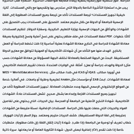
الدراسة. صور شخصية صور رسمية بخلفية بيضاء مطابقة لمواصفات التأشيرة. استمارة طلب التأشيرة
يجب ملء استمارة التأشيرة الخاصة بالدولة التي ستدرس بها وتقديمها مع باقي المستندات. ثانيًا:
كيفية تجهيز المستندات؟ ترجمة المستندات تأكد من ترجمة جميع المستندات المطلوبة إلى اللغة
الرسمية للجامعة أو الدولة من خلال مترجم معتمد. التصديق على المستندات يجب التصديق على
الشهادات والوثائق من الجهات الرسمية (وزارة التعليم، الخارجية، وسفارة الدولة). تنظيم المستندات
احفظ المستندات في ملف منظم يحتوي على نسخ أصلية ونسخ إلكترونية بصيغة PDF. ثالثًا: خطوات
معادلة الشهادة للدراسة في الخارج معادلة الشهادة عملية أساسية إذا كنت تخطط للدراسة أو العمل
بالخارج. الهدف منها هو التأكد من أن شهادتك الأكاديمية أو المهنية تتوافق مع معايير الدولة
المستضيفة. البحث عن الجهة المختصة بالمعادلة تختلف الجهة المسؤولة عن معادلة الشهادات حسب
الدولة والهدف (دراسة أو عمل). أمثلة: في الولايات المتحدة: خدمات تقييم الاعتماد الأكاديمي (مثل
WES – World Education Services). في كندا: مكاتب مثل ICAS أو IQAS. في أوروبا: مكاتب
تعليمية وطنية أو جامعات. في ألمانيا: خدمة Anabin أو مؤسسات مثل ZAB لمعادلة الشهادات. ابحث
عن الموقع الإلكتروني الرسمي للجهة وحدد متطلبات المعادلة. تجهيز المستندات المطلوبة تأكد من
تجهيز جميع المستندات اللازمة وإعدادها بشكل صحيح. تشمل المستندات عادةً: الشهادات
الأكاديمية: شهادة التخرج الأصلية من الجامعة أو المدرسة. بيان الدرجات، الذي يحتوي على تفاصيل
المواد والدرجات التي حصلت عليها خلال الدراسة. المستندات الإضافية: نسخة مترجمة من الشهادات
(مترجمة إلى لغة الدولة المستضيفة). كشف الدرجات مترجم ومعتمد. جواز السفر (لإثبات الهوية).
خطاب تعريف أو توصية من الجامعة (إذا طلب). شهادة إثبات إتقان اللغة (إن كانت مطلوبة). متطلبات
إضافية لبعض الدول: شهادة الثانوية العامة أو ما يعادلها. سيرة ذاتية (CV) خاصة إذا كنت تقدم