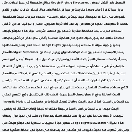
مواقع متخصصة في حجز الرحلات، مثل Google Flights و Skyscanner، للحصول على أفضل العروض.
حاول حجز تذكرة ذهاب وعودة معًا بدلاً من حجز كل تذكرة على حدة، فبعض شركات الطيران تقدم
خصومات على التذاكر المجمعة. كيف تبحث عن أرخص الرحلات؟ استخدم محركات البحث المتخصصة
تعتمد الأسعار على العديد من العوامل، بما في ذلك شركة الطيران، المسار، والتوقيت، لذا من الأفضل
استخدام محركات بحث متخصصة لمقارنة الأسعار بين مختلف الشركات. توفر هذه المواقع خيارات
متعددة للفلاتر، مما يسهل عليك العثور على التذكرة المناسبة بأفضل سعر. بعض من أشهر محركات
البحث التي يُنصح باستخدامها: Google Flights: يتميز بواجهة سهلة الاستخدام وإمكانية تتبع
تغيرات الأسعار. Skyscanner: يسمح لك بمقارنة الأسعار بين مئات شركات الطيران ويتيح البحث عن
أرخص شهر للسفر. Kayak: يقدم أدوات متقدمة مثل التنبؤ باتجاه الأسعار وتقديم توصيات حول ما إذا
كان يجب الحجز الآن أو الانتظار. Momondo: غالبًا ما يعثر على صفقات أرخص مقارنة بالمواقع الأخرى
لأنه يشمل شركات الطيران منخفضة التكلفة. استخدم وضع التصفح الخفي لتجنب التلاعب بالأسعار
عند البحث عن تذاكر الطيران، قد تلاحظ أن الأسعار ترتفع إذا بحثت عن نفس الرحلة عدة مرات من نفس
المتصفح. يحدث ذلك لأن بعض مواقع الحجز تستخدم ملفات تعريف الارتباط (Cookies) لتتبع عمليات
البحث السابقة ورفع الأسعار لدفعك للحجز بسرعة. لتجنب ذلك: قم بتفعيل وضع التصفح الخفي
(Incognito Mode) عند البحث عن الرحلات. احذف سجل البحث وملفات تعريف الارتباط من متصفحك قبل
البحث مجددًا. جرب البحث عن نفس الرحلة من جهاز مختلف أو شبكة إنترنت مختلفة. قم بتفعيل
تنبيهات الأسعار لمتابعة تغيراتها إذا كنت تخطط للسفر بعد فترة ولا ترغب في الحجز فورًا، يمكنك
تفعيل ميزة التنبيهات السعرية في مواقع البحث مثل Google Flights و Skyscanner. هذه الميزة
ترسل لك إشعارات عند حدوث تغييرات في الأسعار، مما يساعدك على الحجز في اللحظة المثالية عندما