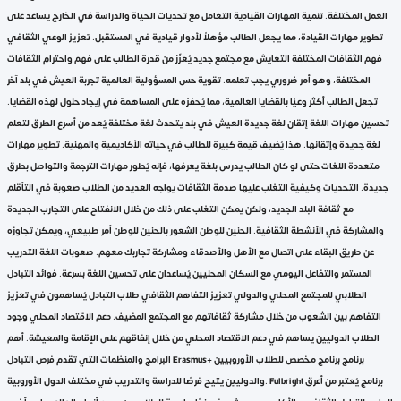
العمل المختلفة. تنمية المهارات القيادية التعامل مع تحديات الحياة والدراسة في الخارج يساعد على
تطوير مهارات القيادة، مما يجعل الطالب مؤهلاً لأدوار قيادية في المستقبل. تعزيز الوعي الثقافي
فهم الثقافات المختلفة التعايش مع مجتمع جديد يُعزّز من قدرة الطالب على فهم واحترام الثقافات
المختلفة، وهو أمر ضروري يجب تعلمه. تقوية حس المسؤولية العالمية تجربة العيش في بلد آخر
تجعل الطالب أكثر وعيًا بالقضايا العالمية، مما يُحفزه على المساهمة في إيجاد حلول لهذه القضايا.
تحسين مهارات اللغة إتقان لغة جديدة العيش في بلد يتحدث لغة مختلفة يُعد من أسرع الطرق لتعلم
لغة جديدة وإتقانها. هذا يُضيف قيمة كبيرة للطالب في حياته الأكاديمية والمهنية. تطوير مهارات
متعددة اللغات حتى لو كان الطالب يدرس بلغة يعرفها، فإنه يُطور مهارات الترجمة والتواصل بطرق
جديدة. التحديات وكيفية التغلب عليها صدمة الثقافات يواجه العديد من الطلاب صعوبة في التأقلم
مع ثقافة البلد الجديد، ولكن يمكن التغلب على ذلك من خلال الانفتاح على التجارب الجديدة
والمشاركة في الأنشطة الثقافية. الحنين للوطن الشعور بالحنين للوطن أمر طبيعي، ويمكن تجاوزه
عن طريق البقاء على اتصال مع الأهل والأصدقاء ومشاركة تجاربك معهم. صعوبات اللغة التدريب
المستمر والتفاعل اليومي مع السكان المحليين يُساعدان على تحسين اللغة بسرعة. فوائد التبادل
الطلابي للمجتمع المحلي والدولي تعزيز التفاهم الثقافي طلاب التبادل يُساهمون في تعزيز
التفاهم بين الشعوب من خلال مشاركة ثقافاتهم مع المجتمع المضيف. دعم الاقتصاد المحلي وجود
الطلاب الدوليين يساهم في دعم الاقتصاد المحلي من خلال إنفاقهم على الإقامة والمعيشة. أهم
البرامج والمنظمات التي تقدم فرص التبادل Erasmus+ برنامج برنامج مخصص للطلاب الأوروبيين
والدوليين يتيح فرصًا للدراسة والتدريب في مختلف الدول الأوروبية. Fulbright برنامج يُعتبر من أعرق