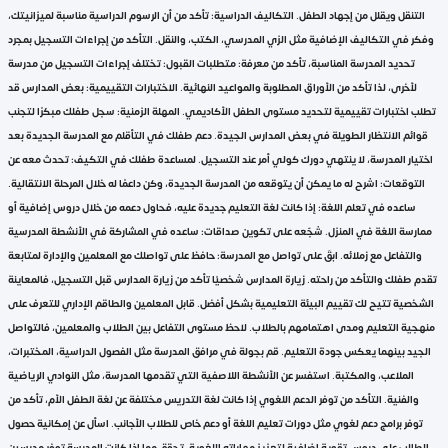
التنقل ويقلل من إجهاد الطفل. التكاليف الدراسية: تأكد من أن الرسوم الدراسية مناسبة لميزانيتك،
وفكر في التكاليف الإضافية مثل الزي المدرسي، الكتب، والنقل. التأكد من إجراءات التسجيل بمجرد
تحديد المدرسة المناسبة، تأكد من معرفة: متطلبات القبول: تختلف إجراءات التسجيل من مدرسة
لأخرى، لذا تأكد من الأوراق المطلوبة والمواعيد النهائية. الاختبارات التقييمية: بعض المدارس قد
تطلب اختبارات تقييمية لتحديد مستوى الطفل الأكاديمي. المهلة الزمنية: سجل طفلك مبكرًا لتجنب
قوائم الانتظار الطويلة في بعض المدارس الجيدة. دعم طفلك في التأقلم مع المدرسة الجديدة بعد
اختيار المدرسة، لا ينتهي دورك كولي أمر عند التسجيل. لمساعدة طفلك في التكيف: تحدث معه عن
التوقعات: اشرح له ما يمكن أن يتوقعه من المدرسة الجديدة، وكن داعمًا له خلال المرحلة الانتقالية.
ساعده في تعلم اللغة: إذا كانت لغة التعليم جديدة عليه، فحاول دعمه من خلال دروس إضافية أو
ممارسة اللغة في المنزل. شجّعه على تكوين صداقات: ساعده في المشاركة في الأنشطة المدرسية
والتفاعل مع زملائه. ابقَ على تواصل مع المدرسة: حافظ على تواصلك مع المعلمين والإدارة لمتابعة
تقدم طفلك والتأكد من راحته. زيارة المدارس شخصيًا تأكد من زيارة المدارس قبل التسجيل، فالمعاينة
الشخصية تتيح لك تقييم البيئة التعليمية بشكل أفضل. قابل المعلمين والطاقم الإداري للتعرف على
منهجية التعليم ومدى اهتمامهم بالطلاب. لاحظ مستوى التفاعل بين الطلاب والمعلمين، فالتواصل
الجيد بينهما يعكس جودة التعليم. قم بجولة في مرافق المدرسة مثل الفصول الدراسية، المختبرات،
الملاعب، والمكتبة. استفسر عن الأنشطة اللاصفية التي تقدمها المدرسة، مثل النوادي الرياضية
والفنية. التأكد من توفر الدعم اللغوي إذا كانت لغة التدريس مختلفة عن لغة الطفل الأم، تأكد من
توفر برامج دعم لغوي مثل دورات تعليم اللغة أو دعم خاص للطلاب الأجانب. اسأل عن إمكانية حصول
الطالب على دروس تقوية إضافية لتعزيز مهاراته اللغوية. تحقق مما إذا كانت المدرسة توفر مدرسين