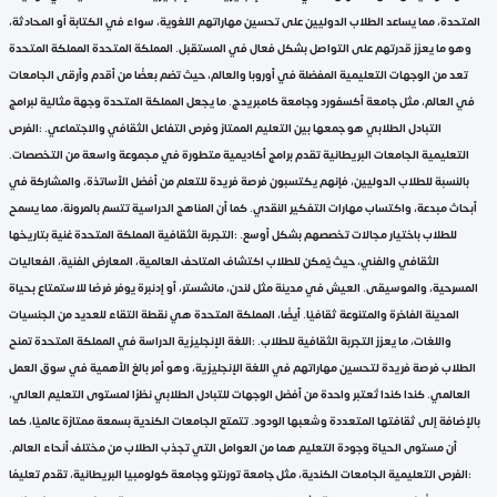
المتحدة، مما يساعد الطلاب الدوليين على تحسين مهاراتهم اللغوية، سواء في الكتابة أو المحادثة،
وهو ما يعزز قدرتهم على التواصل بشكل فعال في المستقبل. المملكة المتحدة المملكة المتحدة
تعد من الوجهات التعليمية المفضلة في أوروبا والعالم، حيث تضم بعضًا من أقدم وأرقى الجامعات
في العالم، مثل جامعة أكسفورد وجامعة كامبريدج. ما يجعل المملكة المتحدة وجهة مثالية لبرامج
التبادل الطلابي هو جمعها بين التعليم الممتاز وفرص التفاعل الثقافي والاجتماعي. :الفرص
التعليمية الجامعات البريطانية تقدم برامج أكاديمية متطورة في مجموعة واسعة من التخصصات.
بالنسبة للطلاب الدوليين، فإنهم يكتسبون فرصة فريدة للتعلم من أفضل الأساتذة، والمشاركة في
أبحاث مبدعة، واكتساب مهارات التفكير النقدي. كما أن المناهج الدراسية تتسم بالمرونة، مما يسمح
للطلاب باختيار مجالات تخصصهم بشكل أوسع. :التجربة الثقافية المملكة المتحدة غنية بتاريخها
الثقافي والفني، حيث يُمكن للطلاب اكتشاف المتاحف العالمية، المعارض الفنية، الفعاليات
المسرحية، والموسيقى. العيش في مدينة مثل لندن، مانشستر، أو إدنبرة يوفر فرصًا للاستمتاع بحياة
المدينة الفاخرة والمتنوعة ثقافيًا. أيضًا، المملكة المتحدة هي نقطة التقاء للعديد من الجنسيات
واللغات، ما يعزز التجربة الثقافية للطلاب. :اللغة الإنجليزية الدراسة في المملكة المتحدة تمنح
الطلاب فرصة فريدة لتحسين مهاراتهم في اللغة الإنجليزية، وهو أمر بالغ الأهمية في سوق العمل
العالمي. كندا كندا تُعتبر واحدة من أفضل الوجهات للتبادل الطلابي نظرًا لمستوى التعليم العالي،
بالإضافة إلى ثقافتها المتعددة وشعبها الودود. تتمتع الجامعات الكندية بسمعة ممتازة عالميًا، كما
أن مستوى الحياة وجودة التعليم هما من العوامل التي تجذب الطلاب من مختلف أنحاء العالم.
:الفرص التعليمية الجامعات الكندية، مثل جامعة تورنتو وجامعة كولومبيا البريطانية، تقدم تعليمًا