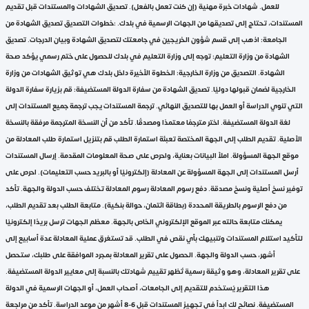
للعمل. شهادات خبرة مهنية (إن كنت تعمل بالفعل). تصديق الشهادات والمستندات قبل تقديم
المستندات، تحتاج إلى تصديقها من الجهات الرسمية في بلدك. :خطوات التصديق تصديق الشهادة من
الجامعة: اذهب إلى قسم شؤون الخريجين في جامعتك لتصديق الشهادة وبيان الدرجات. تصديق
الشهادة من وزارة التعليم: توجه إلى وزارة التعليم في بلدك للحصول على ختم رسمي يؤكد صحة
الشهادة. التصديق من وزارة الخارجية: الخطوة الأخيرة داخل بلدك هي توثيق الشهادات من وزارة
الخارجية لضمان قبولها دوليًا. تصديق الشهادة من سفارة الدولة المستضيفة: قم بزيارة سفارة الدولة
التي تنوي الدراسة أو العمل بها للتصديق النهائي. ترجمة المستندات يجب ترجمة جميع المستندات إلى
لغة الدولة المستضيفة. اختر مترجمًا معتمدًا ومصدقًا. تأكد من أن النسخة المترجمة مرفقة بالنسخة
الأصلية. تقديم الطلب إلى الجهة المختصة تعبئة استمارة الطلب قم بتنزيل استمارة طلب المعادلة من
موقع الجهة المسؤولة. املأ البيانات بعناية، واحرص على صحة المعلومات المقدمة. إرسال المستندات
أرسل المستندات إلى الجهة المسؤولة عن المعادلة (إلكترونيًا أو بالبريد حسب التعليمات). احرص على
توفير نسخ أصلية ونسخ مصدقة. دفع رسوم المعادلة رسوم المعادلة تختلف حسب الدولة والجهة. تأكد
من دفع الرسوم بالطريقة المحددة (بطاقة ائتمان، حوالة بنكية). متابعة الطلب بعد تقديم الطلب،
يمكنك متابعة حالته عبر الموقع الإلكتروني الخاص بالجهة. معظم الجهات ترسل بريدًا إلكترونيًا
لتأكيد استلام المستندات وتنبيهك بأي نقص في الطلب. قد تستغرق عملية المعادلة عدة أسابيع إلى
أشهر، حسب الدولة والجهة. الحصول على تقرير المعادلة بمجرد الموافقة على طلبك، ستحصل
على تقرير المعادلة، وهو وثيقة رسمية تُظهر تقييم شهادتك بالنسبة إلى معايير الدولة المستضيفة.
هذا التقرير يُستخدم للتقديم إلى الجامعات، أصحاب العمل، أو الجهات الرسمية في الدولة
المستضيفة. نصائح لك ابدأ في تجهيز المستندات قبل 6-8 أشهر من موعد الدراسة. تأكد من مراجعة