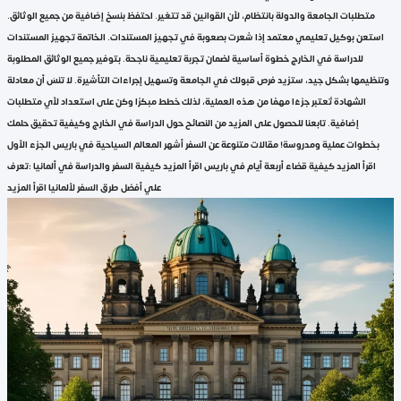
متطلبات الجامعة والدولة بانتظام، لأن القوانين قد تتغير. احتفظ بنسخ إضافية من جميع الوثائق.
استعن بوكيل تعليمي معتمد إذا شعرت بصعوبة في تجهيز المستندات. الخاتمة تجهيز المستندات
للدراسة في الخارج خطوة أساسية لضمان تجربة تعليمية ناجحة. بتوفير جميع الوثائق المطلوبة
وتنظيمها بشكل جيد، ستزيد فرص قبولك في الجامعة وتسهيل إجراءات التأشيرة. لا تنسَ أن معادلة
الشهادة تُعتبر جزءًا مهمًا من هذه العملية، لذلك خطط مبكرًا وكن على استعداد لأي متطلبات
إضافية. تابعنا للحصول على المزيد من النصائح حول الدراسة في الخارج وكيفية تحقيق حلمك
بخطوات عملية ومدروسة! مقالات متنوعة عن السفر أشهر المعالم السياحية في باريس الجزء الأول
اقرأ المزيد كيفية قضاء أربعة أيام في باريس اقرأ المزيد كيفية السفر والدراسة في ألمانيا :تعرف
علي أفضل طرق السفر لألمانيا اقرأ المزيد