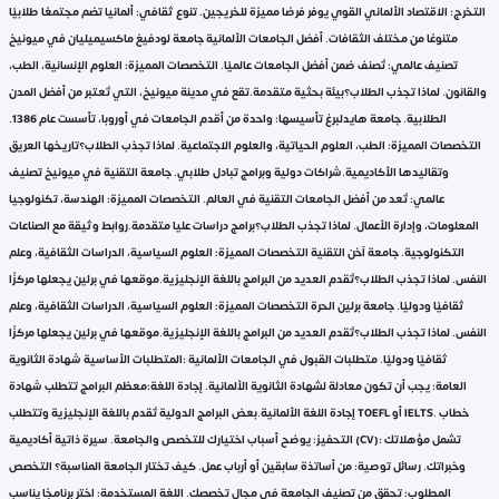
التخرج: الاقتصاد الألماني القوي يوفر فرصًا مميزة للخريجين. تنوع ثقافي: ألمانيا تضم مجتمعًا طلابيًا
متنوعًا من مختلف الثقافات. أفضل الجامعات الألمانية جامعة لودفيغ ماكسيميليان في ميونيخ
تصنيف عالمي: تُصنف ضمن أفضل الجامعات عالميًا. التخصصات المميزة: العلوم الإنسانية، الطب،
والقانون. لماذا تجذب الطلاب؟بيئة بحثية متقدمة.تقع في مدينة ميونيخ، التي تُعتبر من أفضل المدن
الطلابية. جامعة هايدلبرغ تأسيسها: واحدة من أقدم الجامعات في أوروبا، تأسست عام 1386.
التخصصات المميزة: الطب، العلوم الحياتية، والعلوم الاجتماعية. لماذا تجذب الطلاب؟تاريخها العريق
وتقاليدها الأكاديمية.شراكات دولية وبرامج تبادل طلابي. جامعة التقنية في ميونيخ تصنيف
عالمي: تُعد من أفضل الجامعات التقنية في العالم. التخصصات المميزة: الهندسة، تكنولوجيا
المعلومات، وإدارة الأعمال. لماذا تجذب الطلاب؟برامج دراسات عليا متقدمة.روابط وثيقة مع الصناعات
التكنولوجية. جامعة آخن التقنية التخصصات المميزة: العلوم السياسية، الدراسات الثقافية، وعلم
النفس. لماذا تجذب الطلاب؟تُقدم العديد من البرامج باللغة الإنجليزية.موقعها في برلين يجعلها مركزًا
ثقافيًا ودوليًا. جامعة برلين الحرة التخصصات المميزة: العلوم السياسية، الدراسات الثقافية، وعلم
النفس. لماذا تجذب الطلاب؟تُقدم العديد من البرامج باللغة الإنجليزية.موقعها في برلين يجعلها مركزًا
ثقافيًا ودوليًا. متطلبات القبول في الجامعات الألمانية :المتطلبات الأساسية شهادة الثانوية
العامة: يجب أن تكون معادلة لشهادة الثانوية الألمانية. إجادة اللغة:معظم البرامج تتطلب شهادة
إجادة اللغة الألمانية.بعض البرامج الدولية تُقدم باللغة الإنجليزية وتتطلب TOEFL أو IELTS. خطاب
التحفيز: يوضح أسباب اختيارك للتخصص والجامعة. سيرة ذاتية أكاديمية (CV): تشمل مؤهلاتك
وخبراتك. رسائل توصية: من أساتذة سابقين أو أرباب عمل. كيف تختار الجامعة المناسبة؟ التخصص
المطلوب: تحقق من تصنيف الجامعة في مجال تخصصك. اللغة المستخدمة: اختر برنامجًا يناسب