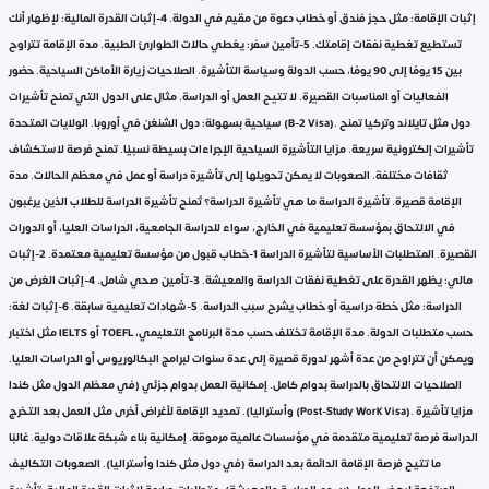
إثبات الإقامة: مثل حجز فندق أو خطاب دعوة من مقيم في الدولة. 4-إثبات القدرة المالية: لإظهار أنك
تستطيع تغطية نفقات إقامتك. 5-تأمين سفر: يغطي حالات الطوارئ الطبية. مدة الإقامة تتراوح
بين 15 يومًا إلى 90 يومًا، حسب الدولة وسياسة التأشيرة. الصلاحيات زيارة الأماكن السياحية. حضور
الفعاليات أو المناسبات القصيرة. لا تتيح العمل أو الدراسة. مثال على الدول التي تمنح تأشيرات
سياحية بسهولة: دول الشنغن في أوروبا. الولايات المتحدة (B-2 Visa). دول مثل تايلاند وتركيا تمنح
تأشيرات إلكترونية سريعة. مزايا التأشيرة السياحية الإجراءات بسيطة نسبيًا. تمنح فرصة لاستكشاف
ثقافات مختلفة. الصعوبات لا يمكن تحويلها إلى تأشيرة دراسة أو عمل في معظم الحالات. مدة
الإقامة قصيرة. تأشيرة الدراسة ما هي تأشيرة الدراسة؟ تُمنح تأشيرة الدراسة للطلاب الذين يرغبون
في الالتحاق بمؤسسة تعليمية في الخارج، سواء للدراسة الجامعية، الدراسات العليا، أو الدورات
القصيرة. المتطلبات الأساسية لتأشيرة الدراسة 1-خطاب قبول من مؤسسة تعليمية معتمدة. 2-إثبات
مالي: يظهر القدرة على تغطية نفقات الدراسة والمعيشة. 3-تأمين صحي شامل. 4-إثبات الغرض من
الدراسة: مثل خطة دراسية أو خطاب يشرح سبب الدراسة. 5-شهادات تعليمية سابقة. 6-إثبات لغة:
مثل اختبار IELTS أو TOEFL حسب متطلبات الدولة. مدة الإقامة تختلف حسب مدة البرنامج التعليمي،
ويمكن أن تتراوح من عدة أشهر لدورة قصيرة إلى عدة سنوات لبرامج البكالوريوس أو الدراسات العليا.
الصلاحيات الالتحاق بالدراسة بدوام كامل. إمكانية العمل بدوام جزئي (في معظم الدول مثل كندا
وأستراليا). تمديد الإقامة لأغراض أخرى مثل العمل بعد التخرج (Post-Study Work Visa). مزايا تأشيرة
الدراسة فرصة تعليمية متقدمة في مؤسسات عالمية مرموقة. إمكانية بناء شبكة علاقات دولية. غالبًا
ما تتيح فرصة الإقامة الدائمة بعد الدراسة (في دول مثل كندا وأستراليا). الصعوبات التكاليف
المرتفعة لبعض الدول (رسوم الدراسة والمعيشة). متطلبات صارمة لإثبات القدرة المالية. تأشيرة