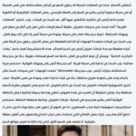
تنخفض الأسعار. ابحث عن المطارات البديلة قد يكون السفر من أو إلى مطار مختلف في نفس المدينة
أو في مدينة مجاورة أرخص بكثير من السفر إلى المطار الرئيسي. بعض المطارات الإقليمية أو الثانوية
تقدم تذاكر أرخص لأن تكاليف التشغيل فيها أقل. عند البحث عن الرحلات، جرّب: اختيار “المطارات
القريبة” أثناء البحث في محركات الطيران. مقارنة أسعار الرحلات التي تصل إلى أكثر من مطار في
وجهتك المحتملة. تجربة حجز رحلة ذهاب إلى مدينة، وعودة من مدينة أخرى إذا كان ذلك يوفر المال.
جرب البحث عن الرحلات متعددة الوجهات أو التذاكر المنفصلة في بعض الأحيان، يكون حجز الرحلة على
أجزاء منفصلة عبر عدة شركات طيران أرخص من الحجز المباشر. هذه الاستراتيجية تُعرف باسم “رحلات
الترانزيت الذكية”، ويمكن أن توفر الكثير من المال، خاصة عند السفر لمسافات طويلة. بدلاً من حجز رحلة
مباشرة، جرّب البحث عن تذكرة إلى مدينة قريبة، ثم حجز رحلة أخرى إلى وجهتك النهائية. استخدم ميزة
“متعدد الوجهات” في محركات البحث مثل Skyscanner لاستكشاف خيارات أرخص. جرب حجز رحلة
باتجاه واحد على خطوط طيران مختلفة، بدلًا من شراء تذكرة ذهاب وعودة من نفس الشركة. تجنب
الحيل التسويقية لشركات الطيران عند البحث عن تذاكر الطيران، قد تبدو بعض العروض مغرية بأسعار
منخفضة جدًا، ولكن الحقيقة أن العديد من هذه العروض تخفي وراءها رسومًا إضافية تجعل التكلفة
النهائية أعلى بكثير مما يبدو في البداية. شركات الطيران، وخاصة منخفضة التكلفة، تستخدم
استراتيجيات تسويقية ذكية لجذب المسافرين، لذا من المهم أن تكون على دراية بهذه الحيل حتى لا
تدفع أكثر مما يجب. إليك بعض النصائح التي تساعدك على تجنب الخداع والحصول على أفضل صفقة
حقيقية. لا تعتمد على السعر الأول الذي تراه غالبًا ما تعرض مواقع الحجز