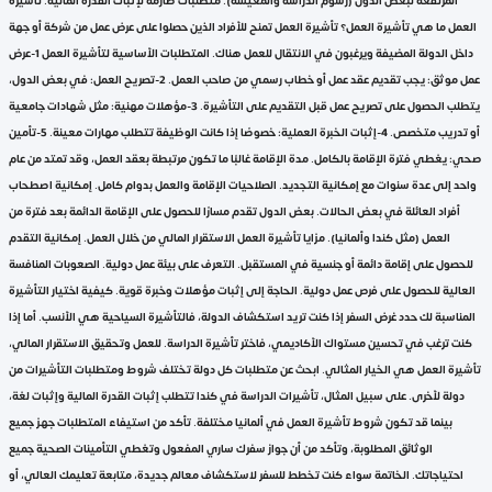
العمل ما هي تأشيرة العمل؟ تأشيرة العمل تمنح للأفراد الذين حصلوا على عرض عمل من شركة أو جهة
داخل الدولة المضيفة ويرغبون في الانتقال للعمل هناك. المتطلبات الأساسية لتأشيرة العمل 1-عرض
عمل موثق: يجب تقديم عقد عمل أو خطاب رسمي من صاحب العمل. 2-تصريح العمل: في بعض الدول،
يتطلب الحصول على تصريح عمل قبل التقديم على التأشيرة. 3-مؤهلات مهنية: مثل شهادات جامعية
أو تدريب متخصص. 4-إثبات الخبرة العملية: خصوصًا إذا كانت الوظيفة تتطلب مهارات معينة. 5-تأمين
صحي: يغطي فترة الإقامة بالكامل. مدة الإقامة غالبًا ما تكون مرتبطة بعقد العمل، وقد تمتد من عام
واحد إلى عدة سنوات مع إمكانية التجديد. الصلاحيات الإقامة والعمل بدوام كامل. إمكانية اصطحاب
أفراد العائلة في بعض الحالات. بعض الدول تقدم مسارًا للحصول على الإقامة الدائمة بعد فترة من
العمل (مثل كندا وألمانيا). مزايا تأشيرة العمل الاستقرار المالي من خلال العمل. إمكانية التقدم
للحصول على إقامة دائمة أو جنسية في المستقبل. التعرف على بيئة عمل دولية. الصعوبات المنافسة
العالية للحصول على فرص عمل دولية. الحاجة إلى إثبات مؤهلات وخبرة قوية. كيفية اختيار التأشيرة
المناسبة لك حدد غرض السفر إذا كنت تريد استكشاف الدولة، فالتأشيرة السياحية هي الأنسب. أما إذا
كنت ترغب في تحسين مستواك الأكاديمي، فاختر تأشيرة الدراسة. للعمل وتحقيق الاستقرار المالي،
تأشيرة العمل هي الخيار المثالي. ابحث عن متطلبات كل دولة تختلف شروط ومتطلبات التأشيرات من
دولة لأخرى. على سبيل المثال، تأشيرات الدراسة في كندا تتطلب إثبات القدرة المالية وإثبات لغة،
بينما قد تكون شروط تأشيرة العمل في ألمانيا مختلفة. تأكد من استيفاء المتطلبات جهز جميع
الوثائق المطلوبة، وتأكد من أن جواز سفرك ساري المفعول وتغطي التأمينات الصحية جميع
احتياجاتك. الخاتمة سواء كنت تخطط للسفر لاستكشاف معالم جديدة، متابعة تعليمك العالي، أو