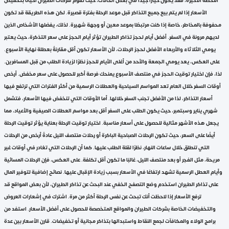
اللحظة الأخيرة، فقد يكون خيارًا جيدًا في بعض الحالات، حيث تقوم شركات الطيران أحيانًا بتخفيض
الأسعار إذا لم يتم بيع جميع التذاكر قبل موعد الرحلة بفترة قصيرة. لكن هذه الطريقة قد تكون
محفوفة بالمخاطر، خاصة إذا كنت مرتبطًا بموعد معين أو وجهة شهيرة. لذلك، يفضلها الأشخاص الذين
لديهم مرونة في السفر. أفضل أيام لحجز تذاكر الطيران تؤثر أيام الحجز على سعر التذكرة، حيث يعتبر
يومي الثلاثاء والأربعاء الأفضل لحجز الرحلات، لأن الأسعار تكون أقل مقارنةً بعطلة نهاية الأسبوع.
على العكس، يعد يومي الجمعة والأحد من أغلى الأيام للحجز نظرًا لزيادة الطلب من قِبل المسافرين.
لذا، فإن اختيار توقيت الحجز في منتصف الأسبوع يمنحك فرصة أكبر للحصول على سعر مخفض. أرخص
أوقات السفر خلال العام تعد المواسم السياحية والعطلات الرسمية من أكثر الفترات التي ترتفع فيها
أسعار التذاكر، لذا من الأفضل تجنب السفر خلالها. أما الأوقات التي تنخفض فيها الأسعار، فتشمل
شهري يناير وسبتمبر، حيث يكون الطلب على السفر أقل بعد مواسم العطلات الصيفية والأعياد، مما
يجعل هذه الأشهر مثالية للحصول على أسعار مناسبة. اختيار توقيت الرحلة بعناية يؤثر توقيت الرحلة
أيضًا على السعر، حيث تكون الرحلات الصباحية الباكرة أو رحلات منتصف الليل عادةً أرخص من الرحلات
التي تنطلق خلال ساعات النهار، نظرًا لقلة الطلب عليها. كما أن الرحلات التي تغادر في أوقات غير
مريحة، مثل الفجر أو بعد منتصف الليل، غالبًا ما تكون أقل تكلفة. على العكس، فإن الرحلات المسائية
وأيام العطل الرسمية تشهد ارتفاعًا في الأسعار بسبب زيادة الإقبال عليها. نصائح إضافية لتوفير المال
على تذاكر الطيران استخدم وضع التصفح الخفي عند البحث عن تذاكر الطيران، لأن بعض المواقع قد
ترفع الأسعار إذا لاحظت أنك تبحث عن نفس الرحلة أكثر من مرة. اشترك في إشعارات العروض
والتخفيضات الخاصة بشركات الطيران والمواقع المتخصصة للحصول على أفضل الأسعار. استفد من
برامج الولاء والمكافآت لجمع النقاط واستبدالها بتذاكر مجانية أو تخفيضات. قارن الأسعار بين عدة