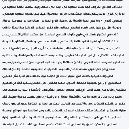
اتخاذ أي قرار، من الضروري فهم نظام التعليم في البلد الذي انتقلت إليه. تختلف أنظمة التعليم من
دولة إلى أخرى، لذلك ينبغي عليك البحث حول: المراحل الدراسية: كيف يتم تقسيم التعليم (ابتدائي،
إعدادي، ثانوي)؟ وما هي المدة الزمنية لكل مرحلة؟ أنواع المدارس: هناك مدارس حكومية، خاصة،
ودولية. كل نوع منها يتميز بنظام تعليمي مختلف، فقد تكون المدارس الدولية خيارًا جيدًا إذا كنت
ترغب في استمرار طفلك في منهج مألوف. المناهج الدراسية: هل يعتمد النظام التعليمي على
مناهج وطنية، أم مناهج دولية مثل البكالوريا الدولية (IB) أو الشهادة البريطانية (IGCSE)؟ لغة
التدريس: هل سيتمكن طفلك من متابعة الدراسة بلغة جديدة أم يحتاج إلى دعم إضافي؟ تحديد
احتياجات طفلك كل طفل لديه احتياجات تعليمية وشخصية مختلفة، لذا عليك مراعاة الجوانب التالية
عند اختيار المدرسة: الدعم اللغوي: إذا كان طفلك لا يجيد لغة البلد الجديد، فمن الأفضل اختيار مدرسة
تقدم برامج دعم لغوي لمساعدته على التكيف. الاحتياجات التعليمية الخاصة: إذا كان لطفلك
احتياجات تعليمية خاصة، فمن المهم البحث عن مدرسة توفر خدمات دعم فردية مثل معلمين
متخصصين أو برامج تعليمية مخصصة. أسلوب التعلم المفضل: هل طفلك يستفيد أكثر من التعليم
التقليدي القائم على المحاضرات، أم يفضل التعلم العملي القائم على الأنشطة والتجارب؟ الاهتمامات
والهوايات: هل تركز المدرسة على الأنشطة الفنية أو الرياضية؟ إذا كان لطفلك موهبة معينة، فقد
يكون من المفيد البحث عن مدرسة تدعم هذا الجانب. البحث عن المدارس المتاحة بمجرد أن يكون لديك
فكرة واضحة عن احتياجات طفلك، يمكنك البدء في البحث عن المدارس المناسبة عبر: المواقع الرسمية
للمدارس: تحتوي على معلومات عن المناهج الدراسية، الرسوم، الأنشطة، وآراء أولياء الأمور. زيارة
المدارس: إذا أمكن، قم بزيارة المدارس المحتملة، تحدث مع المعلمين، شاهد الفصول الدراسية،