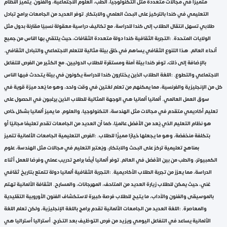
متميزًا في مجالات متعددة مثل التكنولوجيا، الطب، العلوم الاجتماعية، والفنون. يتميز النظام
التعليمي في كندا بالتركيز على البحث العلمي والابتكار. توفر العديد من الجامعات برامج تبادل
طلابي تسهل انتقال الطلاب إلى كندا للدراسة، مع تكاليف دراسية معقولة نسبيًا مقارنة بدول مثل
الولايات المتحدة. :التجربة الثقافية كندا دولة متعددة الثقافات، حيث يلتقي بها الناس من جميع
أنحاء العالم. هذا التنوع الثقافي يساهم في خلق بيئة مثالية للتعلم الاجتماعي والتبادل الثقافي.
بالإضافة إلى ذلك، توفر كندا بيئة آمنة ومستقرة للطلاب الدوليين، مع الكثير من الفرص للتفاعل
الاجتماعي والتطوع. :اللغة الطلاب الذين يختارون كندا للدراسة يكونون في بيئة يتحدث فيها الناس
كل من الإنجليزية والفرنسية، مما يمكنهم من تعلم لغتين في وقت واحد، وهو ما يُعد ميزة قوية في
سوق العمل العالمي. ألمانيا ألمانيا هي الوجهة المثالية للطلاب الذين يرغبون في الحصول على
تعليم أكاديمي متقدم في مجالات مثل الهندسة، التكنولوجيا، والعلوم. ما يميز ألمانيا بشكل خاص
هو نظام التعليم الذي يُعد من الأفضل عالميًا، كما أن العديد من الجامعات تقدم تعليمًا مجانيًا أو
بتكلفة منخفضة، وهو ما يجعلها خيارًا مميزًا للطلاب. :الفرص التعليمية الجامعات الألمانية تتميز
بمناهج تعليمية تركز على البحث والابتكار، ويُعتبر التعليم في مجالات مثل الهندسة، علوم
الكمبيوتر، والطب من بين الأفضل في العالم. توفر ألمانيا أيضًا برامج تدريب عملي وفرصًا للعمل أثناء
الدراسة، مما يعزز من تجربة الطلاب الأكاديمية. :التجربة الثقافية ألمانيا دولة تتمتع بتاريخ ثقافي
غني، حيث يمكن للطلاب زيارة العديد من المتاحف، المهرجانات، والمسارح. الثقافة الألمانية تهتم
بالموسيقى والفنون والآداب، ما يتيح للطلاب فرصة كبيرة لاستكشاف الفنون الأوروبية التقليدية
والمعاصرة. :اللغة العديد من الجامعات الألمانية تقدم برامج باللغة الإنجليزية، ولكن تعلم اللغة
الألمانية يساعد في التفاعل اليومي ويزيد من فرص التوظيف بعد التخرج. أستراليا أستراليا هي