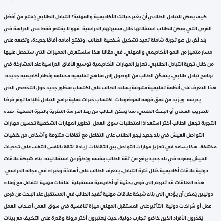
كيف يمكن للتبادل الطلابي أن يغير حياتك الأكاديمية والمهنية؟ التبادل الطلابي يُعتبر من أفضل
الفرص التي يمكن للطلاب استغلالها خلال مسيرتهم الدراسية. فهو لا يقتصر فقط على الدراسة في
بلد آخر، بل هو تجربة شاملة تعيد تشكيل شخصية الطالب، وتفتح أمامه آفاقًا جديدة، وتضعه على
مسار متميز من النمو الأكاديمي والمهني. في مقالنا هذا سنستعرض المميزات التي ستحصل عليها
من خلال تجربة التبادل الطلابي. تعزيز المهارات الأكاديمية توسيع الآفاق الدراسية عند المشاركة في
برنامج تبادل طلابي، يتمكّن الطالب من الوصول إلى مناهج تعليمية مختلفة ونُظم أكاديمية جديدة.
هذا التعرُّف على أنظمة تعليمية متنوعة يساعد الطالب على اكتساب منظور جديد حول التخصص الذي
يدرسه، ويزيد من عمق فهمه للموضوعات. اكتساب خبرات عملية برامج التبادل غالبًا ما توفر فرصًا
للتدريب العملي أو البحث العلمي، مما يُمكّن الطالب من ربط الدراسة النظرية بالخبرة العملية. هذه
التجربة تجعل الطالب أكثر استعدادًا لمتطلبات سوق العمل. تطوير المهارات الشخصية تحسين مهارات
التواصل العيش في بلد جديد يُجبر الطلاب على التفاعل مع ثقافات متنوعة وأشخاص من خلفيات
مختلفة. هذا يساعد في تعزيز مهارات التواصل بين الثقافات. زيادة الثقة بالنفس التغلب على تحديات
العيش بمفرده في بلد جديد يرفع من ثقة الطالب بنفسه ويُطوّر من استقلاليته. بناء شبكة علاقات
دولية علاقات أكاديمية خلال فترة التبادل، يتعرف الطالب على أساتذة وخبراء في مجاله الدراسي.
هذه العلاقات قد تُترجم إلى فرص بحثية أو أكاديمية مستقبلية. علاقات مهنية التفاعل مع زملاء
دوليين يُمكن أن يؤدي إلى بناء شبكة علاقات مهنية تُفيد الطالب في المستقبل عند البحث عن فرص
عمل أو شراكات دولية. التأثير على المستقبل المهني ميزة تنافسية في سوق العمل أصحاب العمل
يُقدّرون الأفراد الذين خاضوا تجارب دولية، حيث يُعتبرون أكثر مرونة وقدرة على التكيف مع بيئات