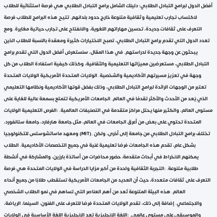
أفضل الدول لبرامج التبادل الطلابي: دليلك الشامل برامج التبادل الطلابي هي فرصة استثنائية للطلاب
لاكتساب تجارب تعليمية وثقافية متنوعة خارج حدود بلدانهم. تتيح هذه البرامج للطلاب فرصة
التعرف على ثقافات جديدة، تحسين مهاراتهم اللغوية، والانفتاح على تجارب حياتية مغايرة. ومع
تعدد الدول التي تقدم برامج التبادل الطلابي، تصبح الاختيارات كثيرة ومعقدة بالنسبة للطلاب الذين
يبحثون عن وجهة جديدة لدراستهم. في هذا المقال، سنستعرض أفضل الدول التي تقدم برامج
التبادل الطلابي، مستعرضين مميزاتها التعليمية والثقافية، وكذلك كيفية استفادة الطلاب من كل
وجهة في تعزيز مسيرتهم الأكاديمية والشخصية. الولايات المتحدة الأمريكية الولايات المتحدة
تعتبر من الوجهات الرائدة لبرامج التبادل الطلابي، وذلك بفضل قوتها الأكاديمية ونظامها التعليمي
الذي يُعد من الأحدث والأكثر تقدمًا في العالم. الجامعات الأمريكية تتمتع بسمعة عالية للغاية على
مستوى العالم، والكثير منها يحتل مراكز متقدمة في التصنيفات العالمية. :الفرص التعليمية الولايات
المتحدة تحتوي على بعض من أعرق الجامعات في العالم، مثل جامعة هارفارد، جامعة ستانفورد،
ومعهد ماساتشوستس للتكنولوجيا (MIT). تختلف برامج التبادل الطلابي من جامعة إلى أخرى، ولكن
بشكل عام، تقدم هذه الجامعات فرصًا تعليمية غنية في جميع التخصصات الأكاديمية. الطلاب
يمكنهم الانخراط في أبحاث متقدمة، حضور محاضرات من أساتذة بارزين، والمشاركة في أنشطة
طلابية متنوعة. :التجربة الثقافية واحدة من أكبر مزايا الدراسة في الولايات المتحدة هي فرصة
التعرف على ثقافات متعددة، حيث أن العديد من الجامعات الأمريكية تستقطب طلابًا من جميع أنحاء
العالم. هذه البيئة المتنوعة تُعد من أهم العناصر التي تساهم في نمو الطلاب الشخصي
والاجتماعي. إضافة إلى ذلك، تقدم الولايات المتحدة فرصًا للتعرف على الفنون، السينما، الرياضة،
والموسيقى على مستوى عالمي. :اللغة الإنجليزية تعد الإنجليزية اللغة الأساسية في الولايات