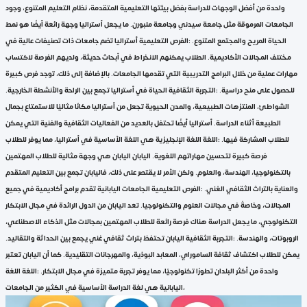
واحدة من أفضل الوجهات للدراسة بفضل بيئتها التعليمية المتقدمة، نظام التعليم المتنوع، وجود
الجامعات المرموقة مثل جامعة سيدني وجامعة ملبورن. ما يجعل أستراليا وجهة رائعة أيضًا هو نمط
الحياة المريح والمجتمع المتنوع. :الفرص التعليمية أستراليا تضم جامعات ذات تصنيفات عالية في
مختلف المجالات الأكاديمية. الطلاب يمكنهم الانخراط في أبحاث حديثة، ولديهم الفرصة لاكتساب
مهارات عملية من خلال البرامج التدريبية التي تقدمها الجامعات. بالإضافة إلى ذلك، توجد فرص كبيرة
للحصول على منح دراسية. :التجربة الثقافية الحياة في أستراليا تجمع بين الراحة والأنشطة الخارجية.
الشواطئ، المنتزهات الطبيعية، والمدن الحيوية تجعل من أستراليا مكانًا مثاليًا للاستمتاع بجمال
الطبيعة أثناء الدراسة. أستراليا أيضًا تحتفل بالعديد من الفعاليات الثقافية والفنية التي يمكن
للطلاب المشاركة فيها. :اللغة اللغة الإنجليزية هي اللغة الأساسية في أستراليا، مما يوفر للطلاب
فرصة كبيرة لتحسين مهاراتهم اللغوية. اليابان اليابان هي وجهة مثالية للطلاب المهتمين
بالتكنولوجيا، الهندسة، والعلوم. ولكن الأمر لا يقتصر على ذلك، فاليابان تجمع بين التعليم المتقدم
والعناية بالتراث الثقافي الغني. :الفرص التعليمية الجامعات اليابانية تقدم برامج أكاديمية في جميع
المجالات، وخاصةً في مجالات العلوم والتكنولوجيا. تعد اليابان من الدول الرائدة في مجال الابتكار
التكنولوجي، ما يجعل الدراسة هناك فرصة رائعة للطلاب المهتمين بمجالات مثل الذكاء الاصطناعي،
الروبوتات، والهندسة. :التجربة الثقافية اليابان تحتفظ بتراث ثقافي غني يجمع بين الحداثة والتقاليد.
يمكن للطلاب اكتشاف ثقافة الساموراي، المعابد البوذية، والمهرجانات التقليدية. كما أن اليابان تعتبر
واحدة من أكثر البلدان تطورًا تكنولوجيًا، مما يوفر تجربة متميزة في مجال الابتكار. :اللغة اللغة
اليابانية هي لغة الدراسة الأساسية في الكثير من الجامعات،