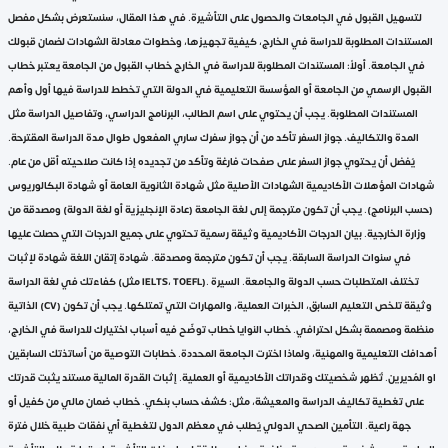
لتسهيل القبول في الجامعات والحصول على التأشيرة. في هذا المقال، سنستعرض بشكل مفصل
المستندات المطلوبة للدراسة في الخارج، كيفية تجهيزها، وخطوات معادلة الشهادات لضمان قبولك
في الجامعة. أولاً: المستندات المطلوبة للدراسة في الخارج خطاب القبول من الجامعة يعتبر خطاب
القبول الرسمي من الجامعة أو المؤسسة التعليمية في الدولة التي تخطط للدراسة فيها أول وأهم
المستندات المطلوبة. يجب أن يحتوي على اسم الطالب، البرنامج الدراسي، وتفاصيل الدراسة مثل
المدة والتكاليف. جواز السفر تأكد من أن جواز سفرك ساري المفعول طوال مدة الدراسة المقترحة.
يُفضل أن يحتوي جواز السفر على صفحات فارغة وتأكّد من تجديده إذا كانت صلاحيته أقل من عام.
شهادات المؤهلات الأكاديمية الشهادات الأصلية مثل شهادة الثانوية العامة أو شهادة البكالوريوس
(حسب البرنامج). يجب أن تكون مترجمة إلى لغة الجامعة (عادة الإنجليزية أو لغة الدولة) ومصدقة من
وزارة الخارجية. بيان الدرجات الأكاديمية وثيقة رسمية تحتوي على جميع الدرجات التي حصلت عليها
في سنوات الدراسة السابقة. يجب أن تكون مترجمة ومصدقة. شهادة إتقان اللغة شهادة لإثبات
كفاءتك في لغة الدراسة (مثل IELTS، TOEFL). تختلف المتطلبات حسب الدولة والجامعة. السيرة
الذاتية (CV) وثيقة تلخص التعليم السابق، الخبرات العملية، والمهارات التي تمتلكها. يجب أن تكون
منظمة ومصممة بشكل احترافي. خطاب النوايا خطاب توضّح فيه أسباب اختيارك للدراسة في الخارج،
أهدافك التعليمية والمهنية، ولماذا اخترت الجامعة المحددة. خطابات التوصية من أساتذتك السابقين
او المُديرين. تُظهر شخصيتك وقدراتك الأكاديمية أو العملية. إثبات القدرة المالية مستند يثبت قدرتك
على تغطية تكاليف الدراسة والمعيشة، مثل: كشف حساب بنكي. خطاب ضمان مالي من كفيل أو
جهة راعية. التأمين الصحي الدولي يُطلب في معظم الدول لتغطية أي نفقات طبية خلال فترة