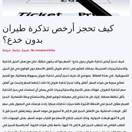
كيف تحجز أرخص تذكرة طيران
بدون خدع؟
mohamed hifny
/ By
هجرة
,
دراسة
,
سياحة
كيف تحجز أرخص تذكرة طيران بدون خدع؟ السفر جواً قد يكون مكلفًا، لكن مع بعض الحيل الذكية
والاستراتيجيات الصحيحة، يمكنك العثور على تذاكر طيران بأفضل الأسعار دون الوقوع في فخ الحيل
التسويقية. في هذة المفالة، سنوضح لك كيف تحجز أرخص تذكرة طيران بسهولة وفعالية، مع تقديم
نصائح مجربة من خبراء السفر. أفضل وقت لحجز تذكرة طيران إذا كنت تخطط للسفر وتبحث عن أفضل
سعر لتذكرة الطيران، فهناك بعض الأسرار والاستراتيجيات التي يمكن أن تساعدك في حجز التذكرة
بأقل تكلفة ممكنة. إليك كل ما تحتاج إلى معرفته لتوفير المال والاستمتاع برحلة اقتصادية. الحجز
المبكر مقابل الحجز في اللحظة الأخيرة كلما حجزت تذكرتك مبكرًا، زادت فرصتك في الحصول على سعر
أقل. للرحلات الداخلية، من الأفضل الحجز قبل 6 إلى 8 أسابيع من موعد السفر، بينما يُفضل الحجز قبل 3
إلى 6 أشهر للرحلات الدولية، وذلك لتجنب ارتفاع الأسعار مع اقتراب موعد السفر. بعض الوجهات ذات
الطلب العالي قد تتطلب الحجز قبل 9 إلى 12 شهرًا، خاصة خلال فترات الذروة. أما بالنسبة للحجز في