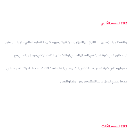
القسم الثاني EB2
والاشخاص المؤهلين لهذا النوع من الفيزا يجب ان تتوافر فيهم شروط التعليم العالي مش الماجستير
او الدكتوراة مع خبرة كبيرة في المجال العلمي او الاشخاص الخاصلين علي موهل جامعي مع
حصولهم علي خبرة خمس سنوات علي الاقل وهي ايضا مناسبة لفئه قليله جدا واجرائتها سريعه الي
حد ما لجميع الدول ما عدا المتقدمين من الهند او الصين
القسم الثالث EB3