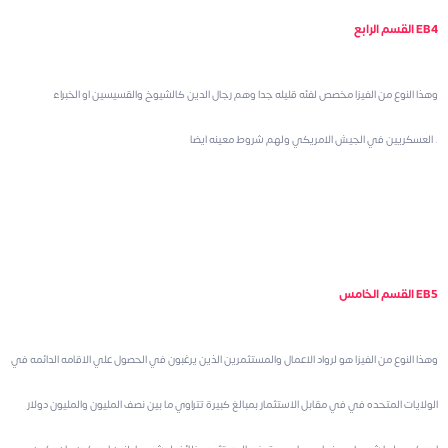
القسم الرابع EB4
وهذا النوع من الفيزا مخصص لفئه قليله جدا وهم رجال الدين كالشيوخ والقسيسين او الخبراء
العسكريين في الجيش الامريكي ولهم شروط معينه ايضا .
القسم الخامس EB5
وهذا النوع من الفيزا هو لرواد الاعمال والمستثمرين الذين يرغبون في الحصول علي الاقامه الدائمه في
الولايات المتحده في في مقابل الاستثمار بمبالغ كبيرة تتراوي ما بين نصف المليون والمليون دولار