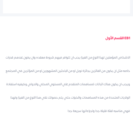
القسم الأول EB1
الاشخاص المؤهلين لهذا النوع من الفيزا يجب ان تتوافر فيهم شروط معقده وان يكون عندهم قدرات
خاصه مثل ان يكون من الفائزين بجائزة نوبل او من الباحثين المشهورين او من المؤثرين في المجتمع
ويجب ان يكون هناك اثباتات لمساهمات المتقدم علي المستوي المحلي والدولي وكيفيه استفادة
الولايات المتحدة من هذه المساهمات والخبرات حتي يتم حصولك علي هذا النوع من الفيزا ولهذا
فهي مناسبه لفئة قليلة جدا واجراءاتها سريعة جدا