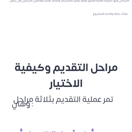
امريكي ولها شروط معينه اهمها وهو توفير المستثمر وظائف لعشر مواطنين امريكين وان يكون
هناك خطه واضحه للمشروع .
مراحل التقديم وكيفية
الاختيار
تمر عملية التقديم بثلاثة مراحل 
وهي :